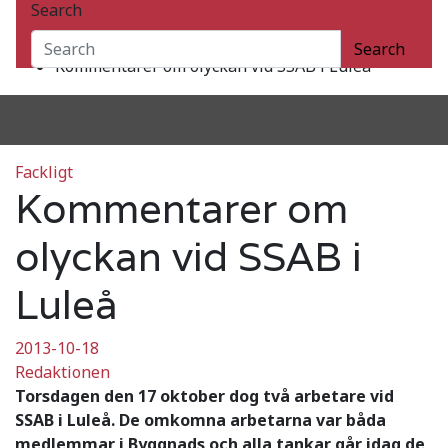
Search
2013
oktober
Search
Kommentarer om olyckan vid SSAB i Luleå
Fackligt
Kommentarer om
olyckan vid SSAB i
Luleå
2013-10-18
Redaktionen
Torsdagen den 17 oktober dog två arbetare vid
SSAB i Luleå. De omkomna arbetarna var båda
medlemmar i Byggnads och alla tankar går idag de