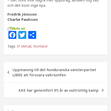
– Det finns inte några mer uppdrag, avtalen tog slut
och det kom inga nya.
Fredrik Jönsson
Charlie Paulsson
Skriv ut
F
T
D
a
w
el
Tags:
IF Metall
,
Norrland
c
itt
a
e
e
b
r
Inläggsnavigering
Uppmaning till det honduranska vänsterpartiet
o
LIBRE att försvara valtriumfen
o
k
KKE har genomfört 95 år av outtröttlig kamp