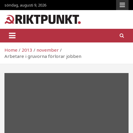
Skip
söndag, augusti 9, 2026
to
content
RiktpunKt.nu
En klassmedveten tidning!
Home
2013
november
Arbetare i gruvorna förlorar jobben