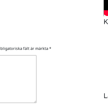
K
bligatoriska fält är märkta
*
L