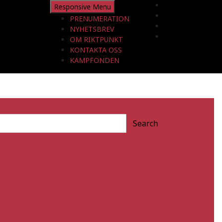
Responsive Menu
PRENUMERATION
NYHETSBREV
OM RIKTPUNKT
KONTAKTA OSS
KAMPFONDEN
Search