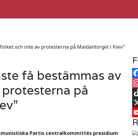
olket och inte av protesterna på Maidantorget i Kiev”
F
ste få bestämmas av
Fa
v protesterna på
In
ev”
Ti
X
R
Yo
munistiska Partis centralkommittés presidium