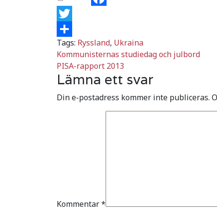
Facebook
Twitter
Tags:
Ryssland
,
Ukraina
Dela
Inläggsnavigering
Kommunisternas studiedag och julbord
PISA-rapport 2013
Lämna ett svar
Din e-postadress kommer inte publiceras.
O
Kommentar
*