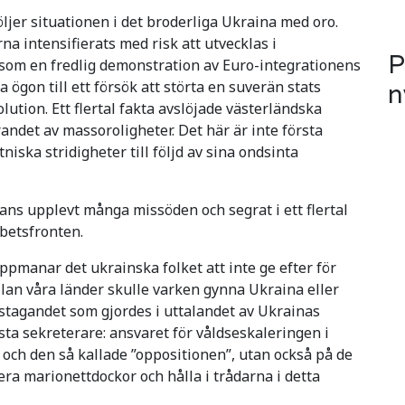
jer situationen i det broderliga Ukraina med oro.
a intensifierats med risk att utvecklas i
P
som en fredlig demonstration av Euro-integrationens
 ögon till ett försök att störta en suverän stats
n
lution. Ett flertal fakta avslöjade västerländska
ndet av massoroligheter. Det här är inte första
ska stridigheter till följd av sina ondsinta
ans upplevt många missöden och segrat i ett flertal
rbetsfronten.
pmanar det ukrainska folket att inte ge efter för
lan våra länder skulle varken gynna Ukraina eller
ngstagandet som gjordes i uttalandet av Ukrainas
ta sekreterare: ansvaret för våldseskaleringen i
och den så kallade ”oppositionen”, utan också på de
a marionettdockor och hålla i trådarna i detta