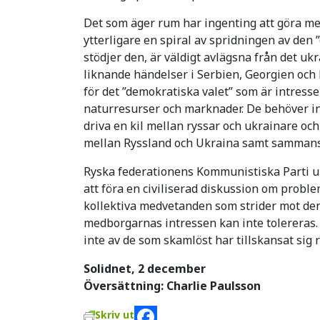
Det som äger rum har ingenting att göra med
ytterligare en spiral av spridningen av den
stödjer den, är väldigt avlägsna från det uk
liknande händelser i Serbien, Georgien och
för det ”demokratiska valet” som är intress
naturresurser och marknader. De behöver ing
driva en kil mellan ryssar och ukrainare och
mellan Ryssland och Ukraina samt sammansl
Ryska federationens Kommunistiska Parti upp
att föra en civiliserad diskussion om probl
kollektiva medvetanden som strider mot den
medborgarnas intressen kan inte tolereras.
inte av de som skamlöst har tillskansat sig r
Solidnet, 2 december
Översättning: Charlie Paulsson
Skriv ut