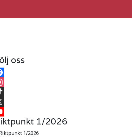
ölj oss
cebook
stagram
kTok
iktpunkt 1/2026
uTube