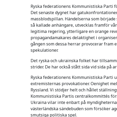
Ryska federationens Kommunistiska Parti föl
Det senaste dygnet har gatukonfrontationern
massblodspillan. Händelserna som började 
så kallade anhängare, utvecklas framför våra
legitima regering, ytterligare en orange revo
propagandamakares delaktighet i organisera
gången som dessa herrar provocerar fram etni
spekulationer.
Det ryska och ukrainska folket har tillsamm
strider. De har också stått sida vid sida på a
Ryska federationens Kommunistiska Parti up
extremisternas provokationer. Oenighet mel
Ryssland. Vi stödjer helt och hållet ställni
Kommunistiska Partis centralkommittés förs
Ukraina vilar inte enbart på myndigheterna 
västerländska sändebuden som försöker ager
smutsiga politiska spel.