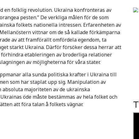
 en folklig revolution. Ukraina konfronteras av
 ”orangea pesten.” De verkliga målen för de som
rainska folkets nationella intressen. Erfarenheten av
 Mellanöstern vittnar om de så kallade förkämparna
erade av att framförallt omfördela egendom, ta
et starkt Ukraina. Därför försöker dessa herrar att
 förhindra etableringen av broderliga relationer
agningen av möjligheterna för våra stater.
manar alla sunda politiska krafter i Ukraina till
emen som har staplat upp sig. Manipulation av
 absoluta majoriteten av de ukrainska
 Ukrainas öde måste bestämmas av hela folket och
T
ätten att föra talan å folkets vägnar.