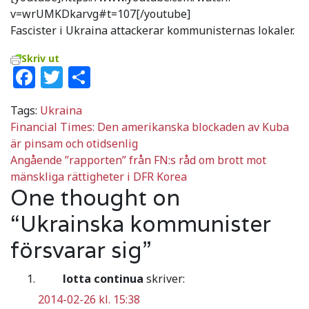
v=wrUMKDkarvg#t=107[/youtube]
Fascister i Ukraina attackerar kommunisternas lokaler.
Skriv ut
Facebook
Twitter
Dela
Tags:
Ukraina
Inläggsnavigering
Financial Times: Den amerikanska blockaden av Kuba
är pinsam och otidsenlig
Angående ”rapporten” från FN:s råd om brott mot
mänskliga rättigheter i DFR Korea
One thought on
“
Ukrainska kommunister
försvarar sig
”
lotta continua
skriver:
2014-02-26 kl. 15:38