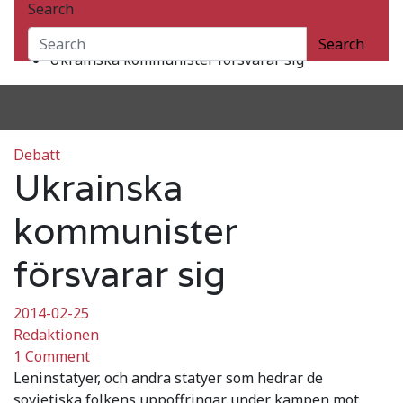
Search
2014
februari
Search
Ukrainska kommunister försvarar sig
Debatt
Ukrainska
kommunister
försvarar sig
2014-02-25
Redaktionen
1 Comment
Leninstatyer, och andra statyer som hedrar de
sovjetiska folkens uppoffringar under kampen mot