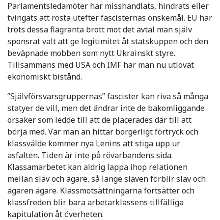
Parlamentsledamöter har misshandlats, hindrats eller
tvingats att rösta utefter fascisternas önskemål. EU har
trots dessa flagranta brott mot det avtal man själv
sponsrat valt att ge legitimitet åt statskuppen och den
beväpnade mobben som nytt Ukrainskt styre.
Tillsammans med USA och IMF har man nu utlovat
ekonomiskt bistånd.
”Självförsvarsgruppernas” fascister kan riva så många
statyer de vill, men det ändrar inte de bakomliggande
orsaker som ledde till att de placerades där till att
börja med. Var man än hittar borgerligt förtryck och
klassvälde kommer nya Lenins att stiga upp ur
asfalten. Tiden är inte på rövarbandens sida.
Klassamarbetet kan aldrig lappa ihop relationen
mellan slav och ägare, så länge slaven förblir slav och
ägaren ägare. Klassmotsättningarna fortsätter och
klassfreden blir bara arbetarklassens tillfälliga
kapitulation åt överheten.