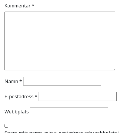
Kommentar
*
Namn
*
E-postadress
*
Webbplats
Spara mitt namn, min e-postadress och webbplats i