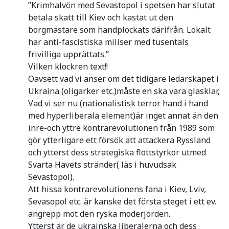
”Krimhalvön med Sevastopol i spetsen har slutat
betala skatt till Kiev och kastat ut den
borgmästare som handplockats därifrån. Lokalt
har anti-fascistiska miliser med tusentals
frivilliga upprättats.”
Vilken klockren text!!
Oavsett vad vi anser om det tidigare ledarskapet i
Ukraina (oligarker etc.)måste en ska vara glasklar,
Vad vi ser nu (nationalistisk terror hand i hand
med hyperliberala element)är inget annat än den
inre-och yttre kontrarevolutionen från 1989 som
gör ytterligare ett försök att attackera Ryssland
och ytterst dess strategiska flottstyrkor utmed
Svarta Havets stränder( läs i huvudsak
Sevastopol).
Att hissa kontrarevolutionens fana i Kiev, Lviv,
Sevasopol etc. är kanske det första steget i ett ev.
angrepp mot den ryska moderjorden.
Ytterst är de ukrainska liberalerna och dess