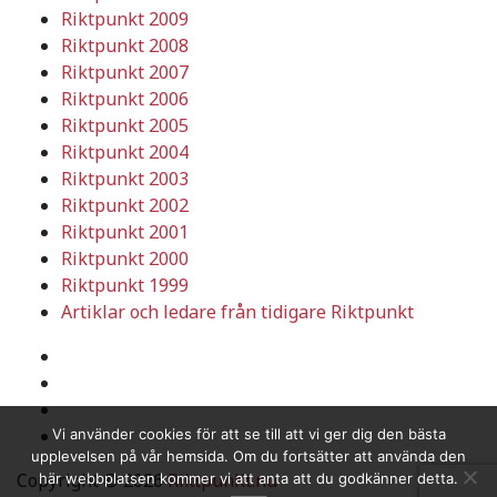
Riktpunkt 2009
Riktpunkt 2008
Riktpunkt 2007
Riktpunkt 2006
Riktpunkt 2005
Riktpunkt 2004
Riktpunkt 2003
Riktpunkt 2002
Riktpunkt 2001
Riktpunkt 2000
Riktpunkt 1999
Artiklar och ledare från tidigare Riktpunkt
Vi använder cookies för att se till att vi ger dig den bästa
upplevelsen på vår hemsida. Om du fortsätter att använda den
Copyright © 2026
RiktpunKt.nu
här webbplatsen kommer vi att anta att du godkänner detta.