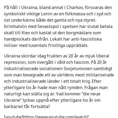
På håll i Ukraina, bland annat i Charkov, försvaras den
symboliskt viktige Lenin av en folkmassa och i syd och
öst underkänns både det gamla och nya styret.
Krimhalvön med Sevastopol i spetsen har slutat betala
skatt till Kiev och kastat ut den borgmästare som
handplockats därifrån. Lokalt har anti-fascistiska
miliser med tusentals frivilliga upprättats.
Ukraina skördar idag frukten av 20 år av mjuk liberal
repression, som övergått i våld och fascism. På 20 år
industrialiserade socialismen Sovjetunionen samtidigt
som man besegrade ett av världens mest militariserade
och industrialiserade länder i ett totalt krig. Efter
ytterligare tio år hade man nått rymden. Frågan man
naturligt kan ställa sig är: Vad kommer ”die neue
Ukraine” lyckas uppnå efter ytterligare tio år om
barbariet får fortsätta?
[youtube]https://www.youtube.com/watch?