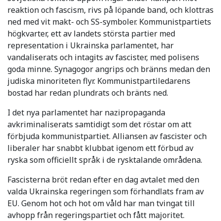
reaktion och fascism, rivs på löpande band, och klottras
ned med vit makt- och SS-symboler. Kommunistpartiets
högkvarter, ett av landets största partier med
representation i Ukrainska parlamentet, har
vandaliserats och intagits av fascister, med polisens
goda minne. Synagogor angrips och bränns medan den
judiska minoriteten flyr. Kommunistpartiledarens
bostad har redan plundrats och bränts ned.
I det nya parlamentet har nazipropaganda
avkriminaliserats samtidigt som det röstar om att
förbjuda kommunistpartiet. Alliansen av fascister och
liberaler har snabbt klubbat igenom ett förbud av
ryska som officiellt språk i de rysktalande områdena.
Fascisterna bröt redan efter en dag avtalet med den
valda Ukrainska regeringen som förhandlats fram av
EU. Genom hot och hot om våld har man tvingat till
avhopp från regeringspartiet och fått majoritet.