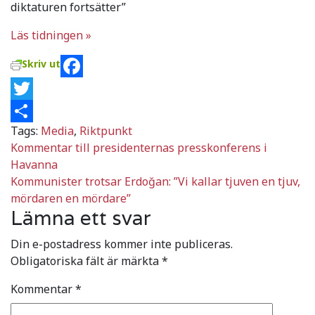
diktaturen fortsätter”
Läs tidningen »
Skriv ut
Facebook
Twitter
Tags:
Media
,
Riktpunkt
Dela
Inläggsnavigering
Kommentar till presidenternas presskonferens i
Havanna
Kommunister trotsar Erdoğan: ”Vi kallar tjuven en tjuv,
mördaren en mördare”
Lämna ett svar
Din e-postadress kommer inte publiceras.
Obligatoriska fält är märkta
*
Kommentar
*