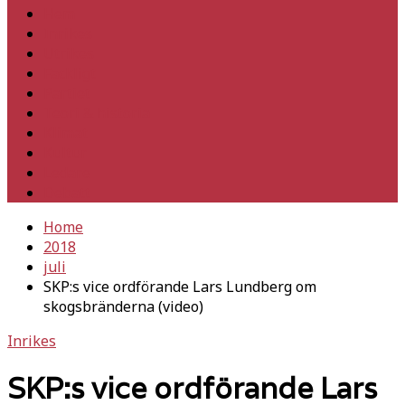
Hem
Inrikes
Utrikes
Fackligt
Partiet
Teori & historia
Klimat
Kultur
Ledare
Debatt
Home
2018
juli
SKP:s vice ordförande Lars Lundberg om
skogsbränderna (video)
Inrikes
SKP:s vice ordförande Lars