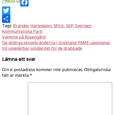
Skriv ut
Facebook
Twitter
Tags:
Bränder
,
Härjedalen
,
Miljö
,
SKP
,
Sveriges
Dela
Kommunistiska Parti
Inläggsnavigering
Valmöte på Rosengård
De dödliga skogsbränderna i Grekland: PAME uppmanar
till omedelbar solidaritet för de drabbade
Lämna ett svar
Din e-postadress kommer inte publiceras.
Obligatoriska
fält är märkta
*