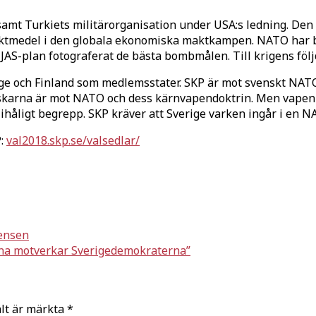
samt Turkiets militärorganisation under USA:s ledning. Den 
ktmedel i den globala ekonomiska maktkampen. NATO har bom
a JAS-plan fotograferat de bästa bombmålen. Till krigens f
öl
ige och Finland som medlemsstater. SKP är mot svenskt NAT
nskarna är mot NATO och dess kärnvapendoktrin. Men vapenin
tt ihåligt begrepp. SKP kräver att Sverige varken ingår i en
P:
val2018.skp.se/valsedlar/
rensen
erna motverkar Sverigedemokraterna”
ält är märkta
*