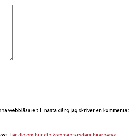
na webbläsare till nästa gång jag skriver en kommentar.
ost.
Lär dig om hur din kommentarsdata bearbetas
.