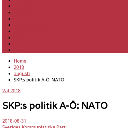
Utrikes
Fackligt
Partiet
Teori & historia
Klimat
Kultur
Ledare
Debatt
Home
2018
augusti
SKP:s politik A-Ö: NATO
Val 2018
SKP:s politik A-Ö: NATO
2018-08-31
Sveriges Kommunistiska Parti