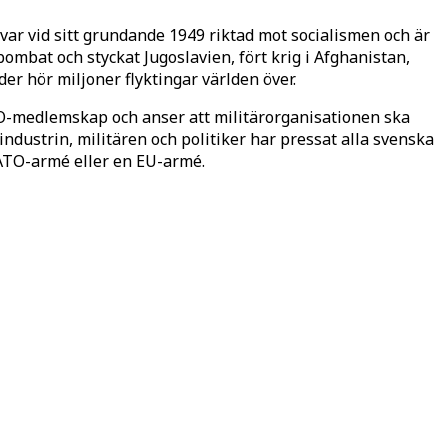
var vid sitt grundande 1949 riktad mot socialismen och är
bat och styckat Jugoslavien, fört krig i Afghanistan,
jder hör miljoner flyktingar världen över.
O-medlemskap och anser att militärorganisationen ska
dustrin, militären och politiker har pressat alla svenska
 NATO-armé eller en EU-armé.