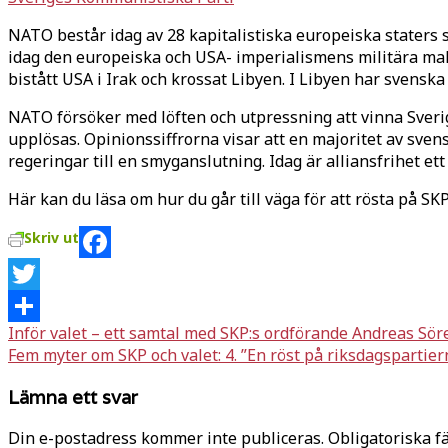
NATO består idag av 28 kapitalistiska europeiska staters 
idag den europeiska och USA- imperialismens militära ma
bistått USA i Irak och krossat Libyen. I Libyen har svensk
NATO försöker med löften och utpressning att vinna Sver
upplösas. Opinionssiffrorna visar att en majoritet av sve
regeringar till en smyganslutning. Idag är alliansfrihet e
Här kan du läsa om hur du går till väga för att rösta på SK
Skriv ut
Facebook
Twitter
Inläggsnavigering
Inför valet – ett samtal med SKP:s ordförande Andreas Sö
Dela
Fem myter om SKP och valet: 4. ”En röst på riksdagsparti
Lämna ett svar
Din e-postadress kommer inte publiceras.
Obligatoriska f