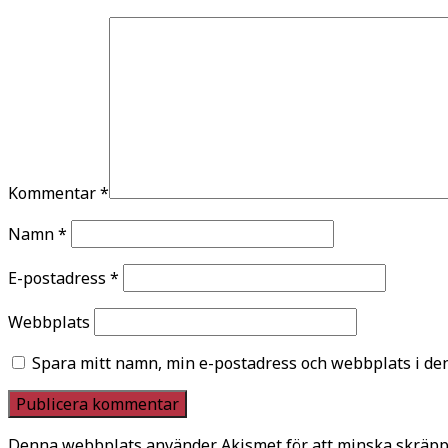
Kommentar
*
Namn
*
E-postadress
*
Webbplats
Spara mitt namn, min e-postadress och webbplats i den
Denna webbplats använder Akismet för att minska skräpp