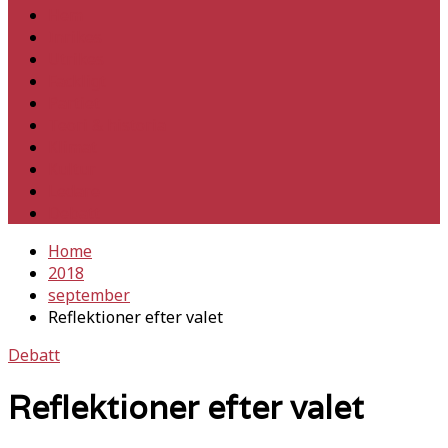
Hem
Inrikes
Utrikes
Fackligt
Partiet
Teori & historia
Klimat
Kultur
Ledare
Debatt
Home
2018
september
Reflektioner efter valet
Debatt
Reflektioner efter valet