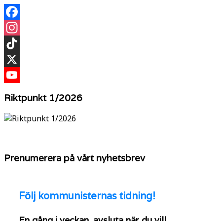
Facebook
Instagram
TikTok
X
YouTube
Riktpunkt 1/2026
Prenumerera på vårt nyhetsbrev
Följ
kommunisternas tidning!
En gång i veckan, avsluta när du vill.