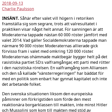
2018-09-13
Charlie Paulsson
INSÄNT.
Såhär efter valet vill högern i retoriken
framställa sig som segrare, trots att valresultatet i
praktiken visar något helt annat. För sanningen är att
Moderaterna tappade nästan 60 000 röster jämfört med
valet 2014. Vad gäller Socialdemokraterna tappade man
närmare 90 000 röster. Moderaternas allierade gick
förvisso fram i valet med omkring 120 000 röster.
Moderaternas ohämmade maktbegär bygger helt på det
rasistiska partiet SD:s valframgångar, ett parti med rötter
i den nazistiska rörelsen. En valframgång som Alliansen
och den så kallade ”vänsterregeringen” har bäddat för
med en politik som enbart har gynnat kapitalet och inte
det arbetande folket.
Den svenska situationen liksom den europeiska
påminner om förkrigstiden som förde den mest
reaktionära borgarklassen till makten, inte minst Hitler
och Mussolini som kom till makten med stöd av