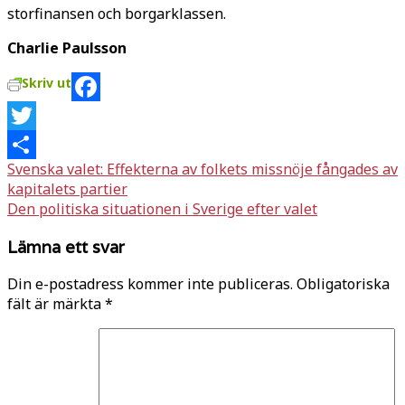
storfinansen och borgarklassen.
Charlie Paulsson
Skriv ut
Facebook
Twitter
Inläggsnavigering
Svenska valet: Effekterna av folkets missnöje fångades av
Dela
kapitalets partier
Den politiska situationen i Sverige efter valet
Lämna ett svar
Din e-postadress kommer inte publiceras.
Obligatoriska
fält är märkta
*