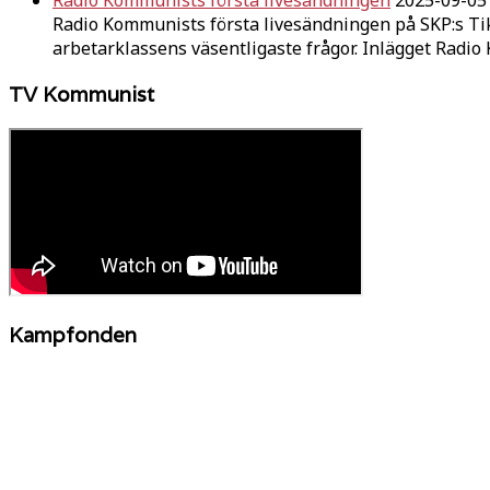
Radio Kommunists första livesändningen
2025-09-05
Radio Kommunists första livesändningen på SKP:s Ti
arbetarklassens väsentligaste frågor. Inlägget Radi
TV Kommunist
Kampfonden