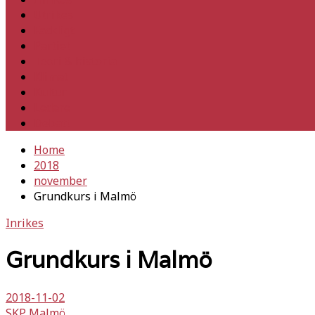
Utrikes
Fackligt
Partiet
Teori & historia
Klimat
Kultur
Ledare
Debatt
Home
2018
november
Grundkurs i Malmö
Inrikes
Grundkurs i Malmö
2018-11-02
SKP Malmö