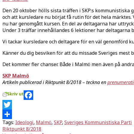
Den 20 oktober hölls sista träffen i SKP:s kommunistiska
och att kursledare nu börjat få rutin för det hela märktes. 
nu har genomgått kursen. En del av deltagarna har uttryck
Under 3 träffar innehållandes 6 lektioner har deltagarna 
Vi tackar kursledare och deltagare för en väl genomförd ku
Känner du dig besviken för att du missade Sveriges mest
Det kommer fler chanser. Både i Malmö men även på andra 
SKP Malmö
Artikeln publicerad i Riktpunkt 8/2018 – teckna en
prenumerati
Skriv ut
Facebook
Twitter
Tags:
Ideologi
,
Malmö
,
SKP
,
Sveriges Kommunistiska Parti
Dela
Inläggsnavigering
Riktpunkt 8/2018