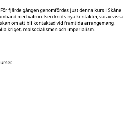
. För fjärde gången genomfördes just denna kurs i Skåne
 I samband med valrörelsen knöts nya kontakter, varav vissa
nskan om att bli kontaktad vid framtida arrangemang.
la kriget, realsocialismen och imperialism.
urser.