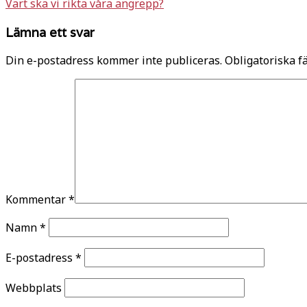
Vart ska vi rikta våra angrepp?
Lämna ett svar
Din e-postadress kommer inte publiceras.
Obligatoriska f
Kommentar
*
Namn
*
E-postadress
*
Webbplats