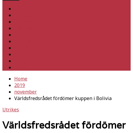
Hem
Inrikes
Utrikes
Fackligt
Partiet
Teori & historia
Klimat
Kultur
Ledare
Debatt
Home
2019
november
Världsfredsrådet fördömer kuppen i Bolivia
Utrikes
Världsfredsrådet fördömer