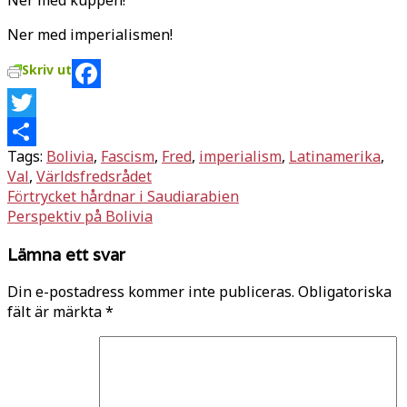
Ner med imperialismen!
Skriv ut
Facebook
Twitter
Tags:
Bolivia
,
Fascism
,
Fred
,
imperialism
,
Latinamerika
,
Dela
Val
,
Världsfredsrådet
Inläggsnavigering
Förtrycket hårdnar i Saudiarabien
Perspektiv på Bolivia
Lämna ett svar
Din e-postadress kommer inte publiceras.
Obligatoriska
fält är märkta
*