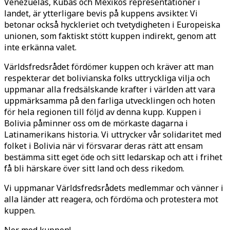
Venezuelas, Kubas och Mexikos representationer i
landet, är ytterligare bevis på kuppens avsikter. Vi
betonar också hyckleriet och tvetydigheten i Europeiska
unionen, som faktiskt stött kuppen indirekt, genom att
inte erkänna valet.
Världsfredsrådet fördömer kuppen och kräver att man
respekterar det bolivianska folks uttryckliga vilja och
uppmanar alla fredsälskande krafter i världen att vara
uppmärksamma på den farliga utvecklingen och hoten
för hela regionen till följd av denna kupp. Kuppen i
Bolivia påminner oss om de mörkaste dagarna i
Latinamerikans historia. Vi uttrycker vår solidaritet med
folket i Bolivia när vi försvarar deras rätt att ensam
bestämma sitt eget öde och sitt ledarskap och att i frihet
få bli härskare över sitt land och dess rikedom.
Vi uppmanar Världsfredsrådets medlemmar och vänner i
alla länder att reagera, och fördöma och protestera mot
kuppen.
Ner med kuppen!