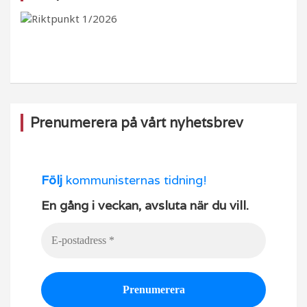
b
ra
k
u
o
m
b
o
e
k
Prenumerera på vårt nyhetsbrev
Följ
kommunisternas tidning!
En gång i veckan, avsluta när du vill.