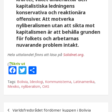
kapitalistiska ledningens
konservativa och reaktionära
offensiver. Att motverka
nyliberalismen utan att sikta mot
kapitalismen är att behålla grunden
för folkets och arbetarnas
nuvarande problem intakt.
Hela uttalandet finns att läsa på
Solidnet.org
.
Skriv ut
F
T
D
a
w
el
Tags:
Bolivia
,
Ideologi
,
Kommunisterna
,
Latinamerika
,
c
itt
a
Mexiko
,
nyliberalism
,
OAS
e
e
b
r
Inläggsnavigering
o
Världsfredsrådet fördömer kuppen i Bolivia