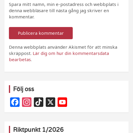
Spara mitt namn, min e-postadress och webbplats i
denna webbläsare till nästa gång jag skriver en
kommentar.
Denna webbplats använder Akismet för att minska
skräppost.
Lär dig om hur din kommentarsdata
bearbetas
.
Följ oss
F
In
Ti
X
Y
a
st
k
o
c
a
T
u
e
g
o
T
Riktpunkt 1/2026