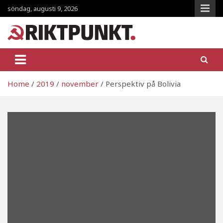
Skip
söndag, augusti 9, 2026
to
content
RiktpunKt.nu
En klassmedveten tidning!
Home
2019
november
Perspektiv på Bolivia