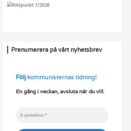
b
ra
k
u
o
m
b
o
e
k
Prenumerera på vårt nyhetsbrev
Följ
kommunisternas tidning!
En gång i veckan, avsluta när du vill.