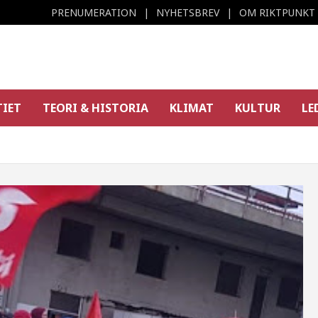
PRENUMERATION
NYHETSBREV
OM RIKTPUNKT
TIET
TEORI & HISTORIA
KLIMAT
KULTUR
LE