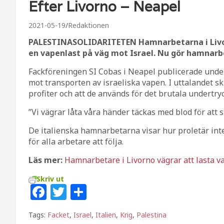
Efter Livorno – Neapel
2021-05-19
Redaktionen
PALESTINASOLIDARITETEN Hamnarbetarna i Livor
en vapenlast på väg mot Israel. Nu gör hamnar
Fackföreningen SI Cobas i Neapel publicerade under
mot transporten av israeliska vapen. I uttalandet skr
profiter och att de används för det brutala undertry
”Vi vägrar låta våra händer täckas med blod för att st
De italienska hamnarbetarna visar hur proletär inte
för alla arbetare att följa.
Läs mer:
Hamnarbetare i Livorno vägrar att lasta va
Skriv ut
F
T
D
a
w
el
Tags:
Facket
,
Israel
,
Italien
,
Krig
,
Palestina
c
itt
a