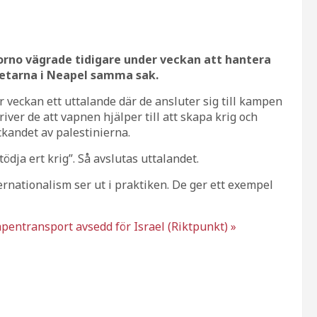
no vägrade tidigare under veckan att hantera
betarna i Neapel samma sak.
 veckan ett uttalande där de ansluter sig till kampen
iver de att vapnen hjälper till att skapa krig och
ckandet av palestinierna.
ödja ert krig”. Så avslutas uttalandet.
rnationalism ser ut i praktiken. De ger ett exempel
pentransport avsedd för Israel (Riktpunkt) »