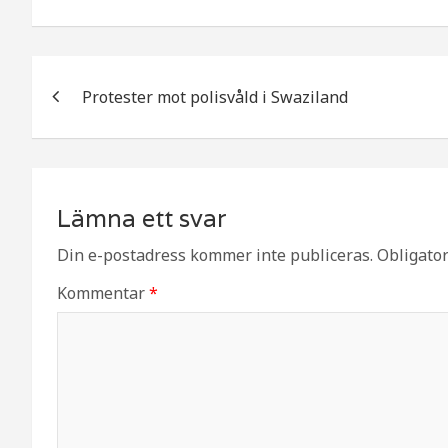
e
e
b
r
Inläggsnavigering
o
Protester mot polisvåld i Swaziland
o
k
Lämna ett svar
Din e-postadress kommer inte publiceras.
Obligator
Kommentar
*