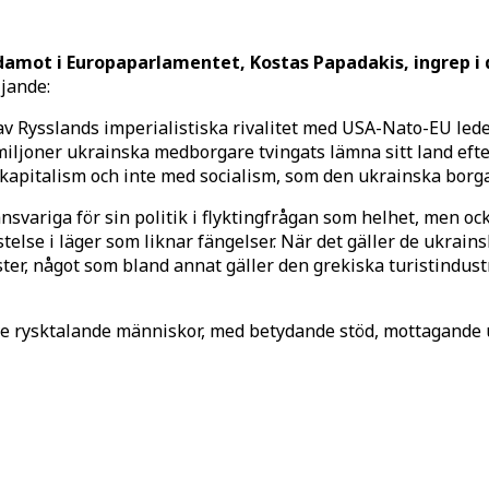
amot i Europaparlamentet, Kostas Papadakis, ingrep i
ljande:
 Rysslands imperialistiska rivalitet med USA-Nato-EU leder 
miljoner ukrainska medborgare tvingats lämna sitt land eft
 kapitalism och inte med socialism, som den ukrainska borg
ariga för sin politik i flyktingfrågan som helhet, men också
vistelse i läger som liknar fängelser. När det gäller de ukra
nster, något som bland annat gäller den grekiska turistindus
usive rysktalande människor, med betydande stöd, mottagande