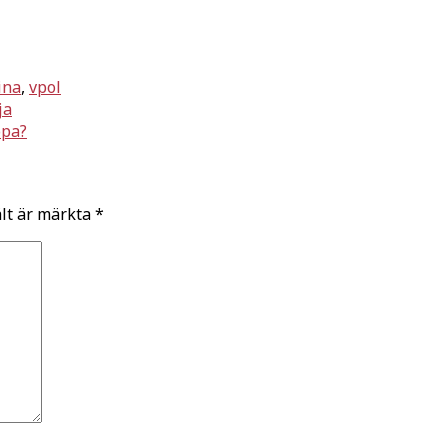
ina
,
vpol
ja
opa?
ält är märkta
*