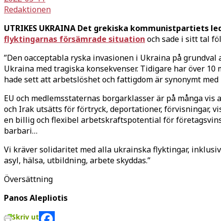
Redaktionen
UTRIKES UKRAINA Det grekiska kommunistpartiets led
flyktingarnas försämrade situation
och sade i sitt tal fö
”Den oacceptabla ryska invasionen i Ukraina på grundval av
Ukraina med tragiska konsekvenser. Tidigare har över 10 
hade sett att arbetslöshet och fattigdom är synonymt med
EU och medlemsstaternas borgarklasser är på många vis ansv
och Irak utsätts för förtryck, deportationer, förvisningar, 
en billig och flexibel arbetskraftspotential för företagsvi
barbari…
Vi kräver solidaritet med alla ukrainska flyktingar, inkl
asyl, hälsa, utbildning, arbete skyddas.”
Översättning
Panos Alepliotis
Skriv ut