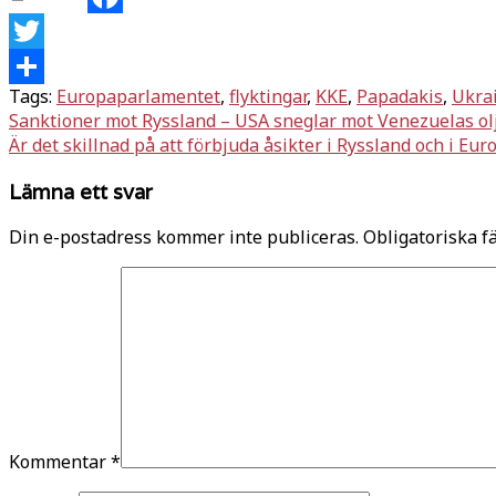
Facebook
Twitter
Tags:
Europaparlamentet
,
flyktingar
,
KKE
,
Papadakis
,
Ukra
Dela
Inläggsnavigering
Sanktioner mot Ryssland – USA sneglar mot Venezuelas ol
Är det skillnad på att förbjuda åsikter i Ryssland och i Eur
Lämna ett svar
Din e-postadress kommer inte publiceras.
Obligatoriska f
Kommentar
*