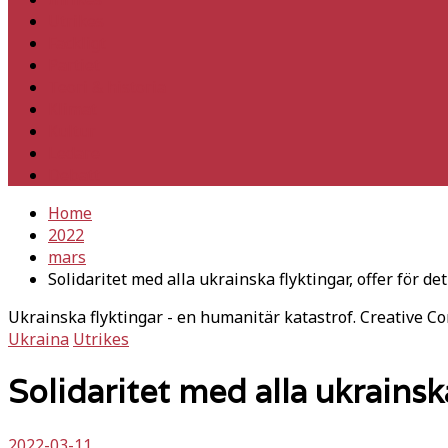
Utrikes
Fackligt
Partiet
Teori & historia
Klimat
Kultur
Ledare
Debatt
Home
2022
mars
Solidaritet med alla ukrainska flyktingar, offer för de
Ukrainska flyktingar - en humanitär katastrof. Creative C
Ukraina
Utrikes
Solidaritet med alla ukrainska
2022-03-11