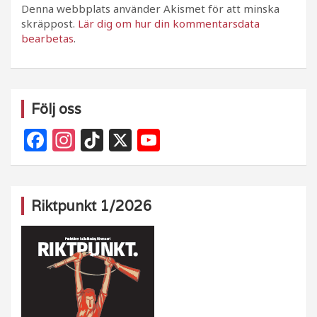
Denna webbplats använder Akismet för att minska
skräppost.
Lär dig om hur din kommentarsdata
bearbetas
.
Följ oss
F
In
Ti
X
Y
a
st
k
o
c
a
T
u
e
g
o
T
Riktpunkt 1/2026
b
ra
k
u
o
m
b
o
e
k