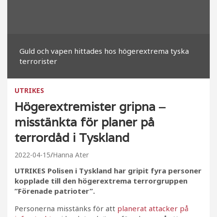
Guld och vapen hittades hos högerextrema tyska
terrorister
UTRIKES
Högerextremister gripna ‒
misstänkta för planer på
terrordåd i Tyskland
2022-04-15
Hanna Ater
UTRIKES Polisen i Tyskland har gripit fyra personer
kopplade till den högerextrema terrorgruppen
”Förenade patrioter”.
Personerna misstänks för att
planerat attacker på