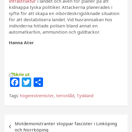
infrastruktur
i landet och även för planer på att
kidnappa tyska politiker. Attackerna planerades i
syfte för att skapa en inbördeskrigsliknade situation
för att destabilisera landet. Vid husrannsakan hos
individerna hittade polisen bland annat en
automatkarbin, ammunition och guldtackor.
Hanna Ater
Skriv ut
F
T
D
a
w
el
Tags:
högerextremister
,
terrordåd
,
Tyskland
c
itt
a
e
e
b
r
Inläggsnavigering
Motdemonstranter stoppar fascister i Linköping
o
och Norrköping