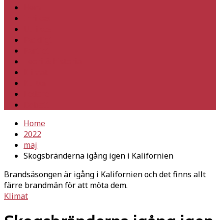
Hem
Inrikes
Utrikes
Fackligt
Partiet
Teori & historia
Klimat
Kultur
Ledare
Debatt
Home
2022
maj
Skogsbränderna igång igen i Kalifornien
Brandsäsongen är igång i Kalifornien och det finns allt
färre brandmän för att möta dem.
Klimat