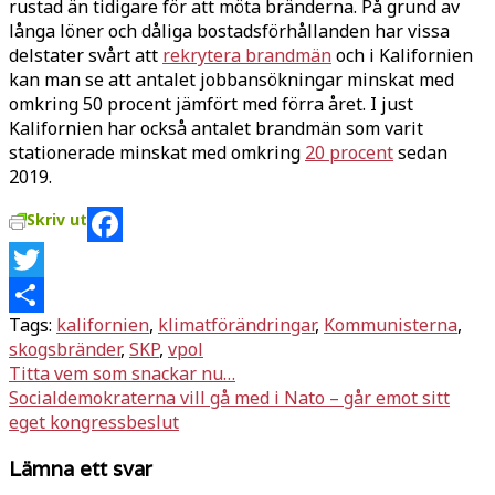
rustad än tidigare för att möta bränderna. På grund av
långa löner och dåliga bostadsförhållanden har vissa
delstater svårt att
rekrytera brandmän
och i Kalifornien
kan man se att antalet jobbansökningar minskat med
omkring 50 procent jämfört med förra året. I just
Kalifornien har också antalet brandmän som varit
stationerade minskat med omkring
20 procent
sedan
2019.
Skriv ut
Facebook
Twitter
Tags:
kalifornien
,
klimatförändringar
,
Kommunisterna
,
Dela
skogsbränder
,
SKP
,
vpol
Inläggsnavigering
Titta vem som snackar nu…
Socialdemokraterna vill gå med i Nato – går emot sitt
eget kongressbeslut
Lämna ett svar