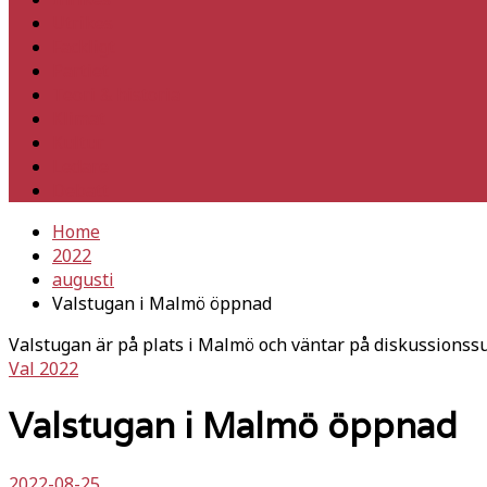
Utrikes
Fackligt
Partiet
Teori & historia
Klimat
Kultur
Ledare
Debatt
Home
2022
augusti
Valstugan i Malmö öppnad
Valstugan är på plats i Malmö och väntar på diskussionss
Val 2022
Valstugan i Malmö öppnad
2022-08-25