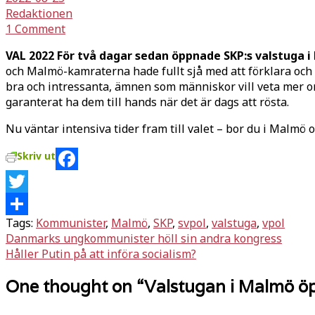
Redaktionen
1 Comment
VAL 2022 För två dagar sedan öppnade SKP:s valstuga i
och Malmö-kamraterna hade fullt sjå med att förklara och
bra och intressanta, ämnen som människor vill veta mer om h
garanterat ha dem till hands när det är dags att rösta.
Nu väntar intensiva tider fram till valet – bor du i Malmö och
Skriv ut
Facebook
Twitter
Tags:
Kommunister
,
Malmö
,
SKP
,
svpol
,
valstuga
,
vpol
Dela
Inläggsnavigering
Danmarks ungkommunister höll sin andra kongress
Håller Putin på att införa socialism?
One thought on “
Valstugan i Malmö 