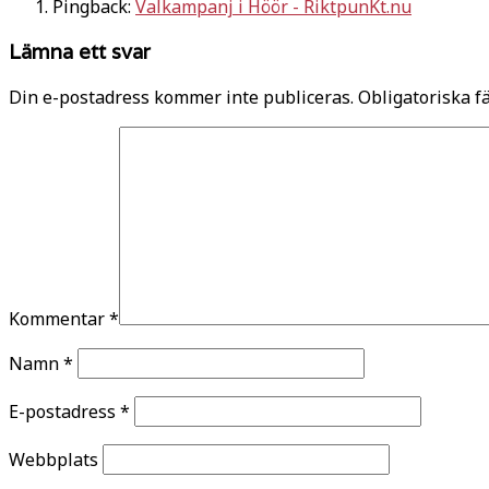
Pingback:
Valkampanj i Höör - RiktpunKt.nu
Lämna ett svar
Din e-postadress kommer inte publiceras.
Obligatoriska f
Kommentar
*
Namn
*
E-postadress
*
Webbplats