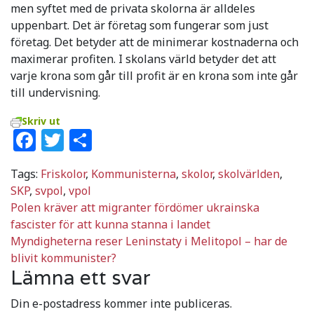
men syftet med de privata skolorna är alldeles
uppenbart. Det är företag som fungerar som just
företag. Det betyder att de minimerar kostnaderna och
maximerar profiten. I skolans värld betyder det att
varje krona som går till profit är en krona som inte går
till undervisning.
Skriv ut
Facebook
Twitter
Dela
Tags:
Friskolor
,
Kommunisterna
,
skolor
,
skolvärlden
,
SKP
,
svpol
,
vpol
Inläggsnavigering
Polen kräver att migranter fördömer ukrainska
fascister för att kunna stanna i landet
Myndigheterna reser Leninstaty i Melitopol – har de
blivit kommunister?
Lämna ett svar
Din e-postadress kommer inte publiceras.