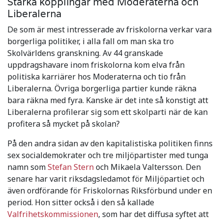
Starka kopplingar med Moderaterna och
Liberalerna
De som är mest intresserade av friskolorna verkar vara
borgerliga politiker, i alla fall om man ska tro
Skolvärldens granskning. Av 44 granskade
uppdragshavare inom friskolorna kom elva från
politiska karriärer hos Moderaterna och tio från
Liberalerna. Övriga borgerliga partier kunde räkna
bara räkna med fyra. Kanske är det inte så konstigt att
Liberalerna profilerar sig som ett skolparti när de kan
profitera så mycket på skolan?
På den andra sidan av den kapitalistiska politiken finns
sex socialdemokrater och tre miljöpartister med tunga
namn som
Stefan Stern
och Mikaela Valtersson. Den
senare har varit riksdagsledamot för Miljöpartiet och
även ordförande för Friskolornas Riksförbund under en
period. Hon sitter också i den så kallade
Valfrihetskommissionen
, som har det diffusa syftet att