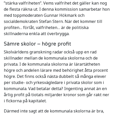
”stärka valfriheten”. Vems valfrihet det gäller kan nog
de flesta räkna ut. I denna kommission samarbetar hon
med toppmoderaten Gunnar Hökmark och
socialdemokraten Stefan Stern. När det kommer till
profiten… förlåt, valfriheten… är de politiska
skillnaderna enkla att överbrygga.
Sämre skolor – högre profit
Skolvärldens granskning radar också upp en rad
skillnader mellan de kommunala skolorna och de
privata. I de kommunala skolorna är lärartätheten
högre och andelen lärare med behörighet åtta procent
högre. Det finns också nästa dubbelt så många elever
per studie- och yrkesvägledare i privata skolor som i
kommunala. Vad betalar detta? Ingenting annat än en
årlig profit på tiotals miljarder kronor som går rakt ner
i fickorna på kapitalet.
Därmed inte sagt att de kommunala skolorna är bra,