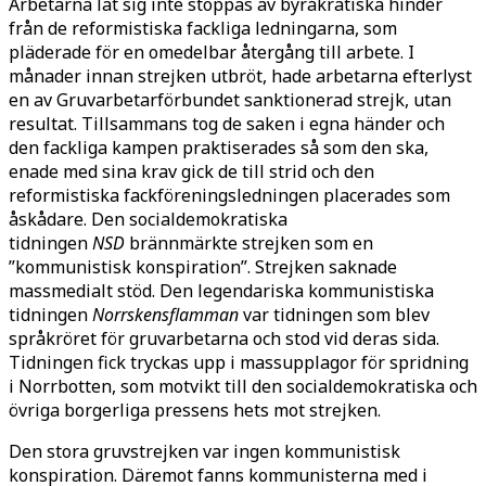
Arbetarna lät sig inte stoppas av byråkratiska hinder
från de reformistiska fackliga ledningarna, som
pläderade för en omedelbar återgång till arbete. I
månader innan strejken utbröt, hade arbetarna efterlyst
en av Gruvarbetarförbundet sanktionerad strejk, utan
resultat. Tillsammans tog de saken i egna händer och
den fackliga kampen praktiserades så som den ska,
enade med sina krav gick de till strid och den
reformistiska fackföreningsledningen placerades som
åskådare. Den socialdemokratiska
tidningen
NSD
brännmärkte strejken som en
”kommunistisk konspiration”. Strejken saknade
massmedialt stöd. Den legendariska kommunistiska
tidningen
Norrskensflamman
var tidningen som blev
språkröret för gruvarbetarna och stod vid deras sida.
Tidningen fick tryckas upp i massupplagor för spridning
i Norrbotten, som motvikt till den socialdemokratiska och
övriga borgerliga pressens hets mot strejken.
Den stora gruvstrejken var ingen kommunistisk
konspiration. Däremot fanns kommunisterna med i