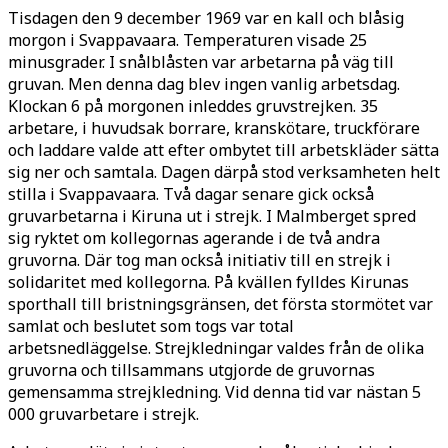
Tisdagen den 9 december 1969 var en kall och blåsig
morgon i Svappavaara. Temperaturen visade 25
minusgrader. I snålblåsten var arbetarna på väg till
gruvan. Men denna dag blev ingen vanlig arbetsdag.
Klockan 6 på morgonen inleddes gruvstrejken. 35
arbetare, i huvudsak borrare, kranskötare, truckförare
och laddare valde att efter ombytet till arbetskläder sätta
sig ner och samtala. Dagen därpå stod verksamheten helt
stilla i Svappavaara. Två dagar senare gick också
gruvarbetarna i Kiruna ut i strejk. I Malmberget spred
sig ryktet om kollegornas agerande i de två andra
gruvorna. Där tog man också initiativ till en strejk i
solidaritet med kollegorna. På kvällen fylldes Kirunas
sporthall till bristningsgränsen, det första stormötet var
samlat och beslutet som togs var total
arbetsnedläggelse. Strejkledningar valdes från de olika
gruvorna och tillsammans utgjorde de gruvornas
gemensamma strejkledning. Vid denna tid var nästan 5
000 gruvarbetare i strejk.