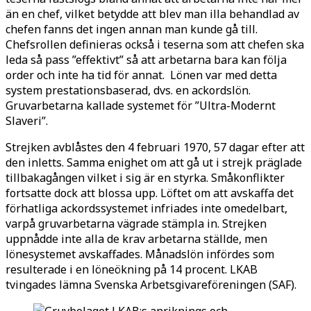
än en chef, vilket betydde att blev man illa behandlad av
chefen fanns det ingen annan man kunde gå till.
Chefsrollen definieras också i teserna som att chefen ska
leda så pass ”effektivt” så att arbetarna bara kan följa
order och inte ha tid för annat. Lönen var med detta
system prestationsbaserad, dvs. en ackordslön.
Gruvarbetarna kallade systemet för ”Ultra-Modernt
Slaveri”.
Strejken avblåstes den 4 februari 1970, 57 dagar efter att
den inletts. Samma enighet om att gå ut i strejk präglade
tillbakagången vilket i sig är en styrka. Småkonflikter
fortsatte dock att blossa upp. Löftet om att avskaffa det
förhatliga ackordssystemet infriades inte omedelbart,
varpå gruvarbetarna vägrade stämpla in. Strejken
uppnådde inte alla de krav arbetarna ställde, men
lönesystemet avskaffades. Månadslön infördes som
resulterade i en löneökning på 14 procent. LKAB
tvingades lämna Svenska Arbetsgivareföreningen (SAF).