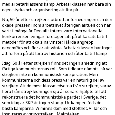
med arbetarklassens kamp. Arbetarklassen har bara sin
egen styrka och organisering att lita på.
Nu, 50 år efter strejkens utbrott är förnedringen och den
ökade pressen inom arbetslivet återigen aktuell och har
varit i många år. Den allt intensivare internationella
konkurrensen tvingar företagen att på olika sätt ta till
metoder för att öka sina vinster. Hårda angrepp
genomförs och fler är att vänta. Arbetarklassen har inget
att förlora på att lära av historien och åter ta till kamp.
Idag, 50 år efter strejken finns det ingen anledning att
förtiga kommunisternas roll. Som tidigare nämnts, så var
strejken inte en kommunistisk konspiration. Men
kommunisterna och dess press var en naturlig del av
strejken. Att de mest klassmedvetna från strejken, varav
flera från strejkledningen sju år senare hjälpte till att
rekonstruera det kommunistiska partiet i Sverige, det
som idag är SKP är ingen slump. Ur kampen föds de
bästa kämparna. Vi minns dom med stolthet. Vi lär och
inspireras av gruvstrejken i Malmfälten.