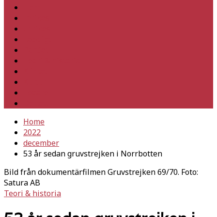
Hem
Inrikes
Utrikes
Fackligt
Partiet
Teori & historia
Klimat
Kultur
Ledare
Debatt
Home
2022
december
53 år sedan gruvstrejken i Norrbotten
Bild från dokumentärfilmen Gruvstrejken 69/70. Foto:
Satura AB
Teori & historia