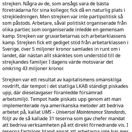
strejken. Några av de, som ansågs vara de bästa
företrädarna för sina kollegor, fick då en naturlig plats i
strejkledningen. Men strejken var inte partipolitisk så
som påstods. Arbetare, såväl politiskt organiserade från
olika partier, som oorganiserade inledde en gemensam
kamp. Strejken var gruvarbetarnas och arbetarklassens
kamp. Strejken fick ett gediget stöd från arbetarklassen i
Sverige, över 5 miljoner kronor samlades in runt om i
landet, där nästan allt skänktes som understöd till de
strejkandes familjer. I dagens värde motsvarar det
omkring 43 miljoner kronor.
Strejken var ett resultat av kapitalismens omänskliga
rovdrift, där tempot i det statliga LKAB ständigt piskades
upp, där dieselavgaser föranledde försämrad
arbetsmiljö. Tempot hade piskats upp genom att man
implementerade nya amerikanska metoder att bedriva
arbetet på, kallat
UMS –
Universal Maintenance Standards
,
följt av de så kallade 31 teserna som gav chefer mandat
att bedriva verksamheten på ett direkt förnedrande vis. I
teserna fastslogs bland annat att arbetarna inte har mer