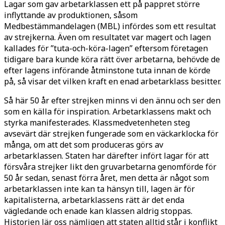
Lagar som gav arbetarklassen ett på pappret större
inflyttande av produktionen, såsom
Medbestämmandelagen (MBL) infördes som ett resultat
av strejkerna. Även om resultatet var magert och lagen
kallades för ”tuta-och-köra-lagen” eftersom företagen
tidigare bara kunde köra rätt över arbetarna, behövde de
efter lagens införande åtminstone tuta innan de körde
på, så visar det vilken kraft en enad arbetarklass besitter.
Så här 50 år efter strejken minns vi den ännu och ser den
som en källa för inspiration. Arbetarklassens makt och
styrka manifesterades. Klassmedvetenheten steg
avsevärt där strejken fungerade som en väckarklocka för
många, om att det som produceras görs av
arbetarklassen. Staten har därefter infört lagar för att
försvåra strejker likt den gruvarbetarna genomförde för
50 år sedan, senast förra året, men detta är något som
arbetarklassen inte kan ta hänsyn till, lagen är för
kapitalisterna, arbetarklassens rätt är det enda
vägledande och enade kan klassen aldrig stoppas.
Historien lär oss nämligen att staten alltid står i konflikt