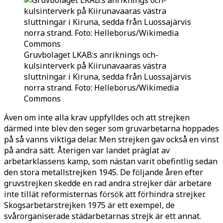
Gruvbolaget LKAB:s anriknings och-
kulsinterverk på Kiirunavaaras västra
sluttningar i Kiruna, sedda från Luossajärvis
norra strand. Foto: Helleborus/Wikimedia
Commons
Även om inte alla krav uppfylldes och att strejken
därmed inte blev den seger som gruvarbetarna hoppades
på så vanns viktiga delar. Men strejken gav också en vinst
på andra sätt. Återigen var landet präglat av
arbetarklassens kamp, som nästan varit obefintlig sedan
den stora metallstrejken 1945. De följande åren efter
gruvstrejken skedde en rad andra strejker där arbetare
inte tillät reformisternas försök att förhindra strejker.
Skogsarbetarstrejken 1975 är ett exempel, de
svårorganiserade städarbetarnas strejk är ett annat.