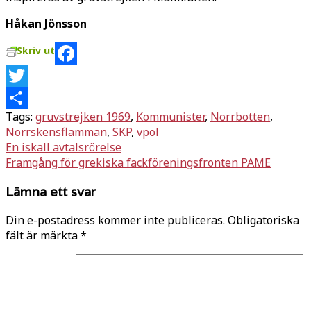
Håkan Jönsson
Skriv ut
Facebook
Twitter
Tags:
gruvstrejken 1969
,
Kommunister
,
Norrbotten
,
Dela
Norrskensflamman
,
SKP
,
vpol
Inläggsnavigering
En iskall avtalsrörelse
Framgång för grekiska fackföreningsfronten PAME
Lämna ett svar
Din e-postadress kommer inte publiceras.
Obligatoriska
fält är märkta
*