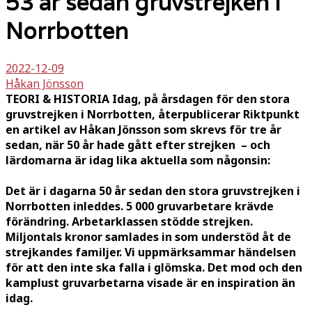
53 år sedan gruvstrejken i
Norrbotten
2022-12-09
Håkan Jönsson
TEORI & HISTORIA Idag, på årsdagen för den stora
gruvstrejken i Norrbotten, återpublicerar Riktpunkt
en artikel av Håkan Jönsson som skrevs för tre år
sedan, när 50 år hade gått efter strejken – och
lärdomarna är idag lika aktuella som någonsin:
Det är i dagarna 50 år sedan den stora gruvstrejken i
Norrbotten inleddes. 5 000 gruvarbetare krävde
förändring. Arbetarklassen stödde strejken.
Miljontals kronor samlades in som understöd åt de
strejkandes familjer. Vi uppmärksammar händelsen
för att den inte ska falla i glömska. Det mod och den
kamplust gruvarbetarna visade är en inspiration än
idag.