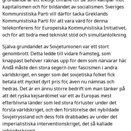
kapitalismen och för bildandet av socialismen. Sveriges
Kommunistiska Parti vill därför tacka Greklands
Kommunistiska Parti för att vara värd för denna
telekonferens för Europeiska Kommunistiska Initiativet,
och för att bidra med tekniskt stöd och simultantolkning.
Själva grundandet av Sovjetunionen var ett stort
genombrott. Detta ledde till vidare framsteg, som
knappast behöver räknas upp för dem som närvarar här.
Ändå måste den stora segern över fascismen i andra
världskriget, en seger som det sovjetiska folket fick
betala ett mycket dyrt pris för, även nu nämnas och
hedras. Det är en ännu större bedrift om man tänker på
att det ryska kejsardömet var ett av Europas mest
efterblivna länder som led stora förluster under det
första världskriget, och den förstörelse det nybildade
Sovjetryssland och dess folk drabbades av under det
imperialistiska interventionskriget, det så kallade
inbördeskriget.