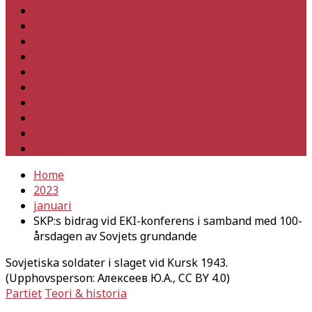
Hem
Inrikes
Utrikes
Fackligt
Partiet
Teori & historia
Klimat
Kultur
Ledare
Debatt
Home
2023
januari
SKP:s bidrag vid EKI-konferens i samband med 100-
årsdagen av Sovjets grundande
Sovjetiska soldater i slaget vid Kursk 1943.
(Upphovsperson: Алексеев Ю.А., CC BY 4.0)
Partiet
Teori & historia