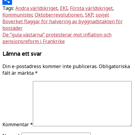
Tags:
Andra världskriget
,
EKI
,
Första världskriget
,
Dela
Kommunister
,
Oktoberrevolutionen
,
SKP
,
sovjet
Inläggsnavigering
Boverket flaggar för halvering av byggnadstakten för
bostäder
De ”gula västarna” protesterar mot inflation och
pensionsreform i Frankrike
Lämna ett svar
Din e-postadress kommer inte publiceras.
Obligatoriska
fält är märkta
*
Kommentar
*