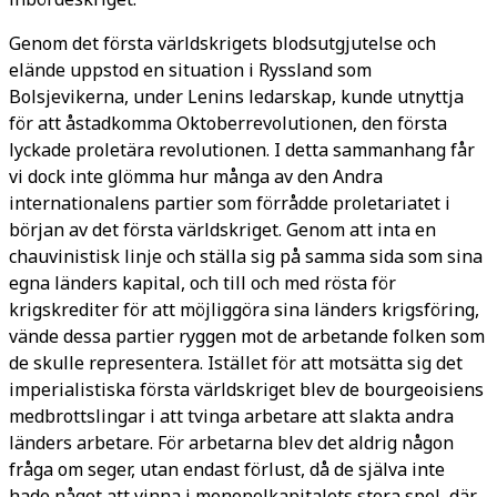
Genom det första världskrigets blodsutgjutelse och
elände uppstod en situation i Ryssland som
Bolsjevikerna, under Lenins ledarskap, kunde utnyttja
för att åstadkomma Oktoberrevolutionen, den första
lyckade proletära revolutionen. I detta sammanhang får
vi dock inte glömma hur många av den Andra
internationalens partier som förrådde proletariatet i
början av det första världskriget. Genom att inta en
chauvinistisk linje och ställa sig på samma sida som sina
egna länders kapital, och till och med rösta för
krigskrediter för att möjliggöra sina länders krigsföring,
vände dessa partier ryggen mot de arbetande folken som
de skulle representera. Istället för att motsätta sig det
imperialistiska första världskriget blev de bourgeoisiens
medbrottslingar i att tvinga arbetare att slakta andra
länders arbetare. För arbetarna blev det aldrig någon
fråga om seger, utan endast förlust, då de själva inte
hade något att vinna i monopolkapitalets stora spel, där