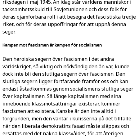
riksdagen i maj 1945. Än idag står världens människor i
tacksamhetsskuld till Sovjetunionen och dess folk för
deras ojämförbara roll i att besegra det fascistiska tredje
riket, och för deras uppoffringar för att uppnå denna
seger.
Kampen mot fascismen är kampen för socialismen
Den heroiska segern över fascismen i det andra
världskriget, så viktig och nödvändig den än var, kunde
dock inte bli den slutliga segern över fascismen. Den
slutliga segern ligger fortfarande framför oss och kan
endast åstadkommas genom socialismens slutliga seger
över kapitalismen. Så länge kapitalismen med sina
inneboende klassmotsättningar existerar, kommer
fascismen att existera. Kanske är den inte alltid i
förgrunden, men den väntar i kulisserna på det tillfälle
när den liberala demokratins fasad måste släppas och
ersättas med det nakna klassvåldet, för att återigen