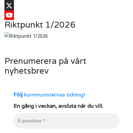
TikTok
X
Riktpunkt 1/2026
YouTube
Prenumerera på vårt
nyhetsbrev
Följ
kommunisternas tidning!
En gång i veckan, avsluta när du vill.