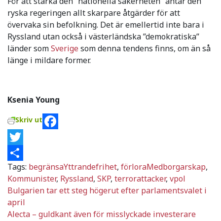
För att stärka den ”nationella säkerheten” antar den
ryska regeringen allt skarpare åtgärder för att
övervaka sin befolkning. Det är emellertid inte bara i
Ryssland utan också i västerländska ”demokratiska”
länder som
Sverige
som denna tendens finns, om än så
länge i mildare former.
Ksenia Young
Skriv ut
Facebook
Twitter
Tags:
begränsaYttrandefrihet
,
förloraMedborgarskap
,
Dela
Kommunister
,
Ryssland
,
SKP
,
terrorattacker
,
vpol
Inläggsnavigering
Bulgarien tar ett steg högerut efter parlamentsvalet i
april
Alecta – guldkant även för misslyckade investerare