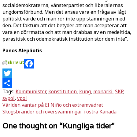
socialdemokraterna, vänsterpartiet och liberalernas
ungdomsförbund. Men det anses vara en fråga av lågt
politiskt värde och man rör inte upp stämningen med
den. Det faktum att det betyder att man accepterar att
vara en dörrmatta och att man drabbas av en medeltida,
parasitisk och odemokratisk institution stör dem inte”.
Panos Alepliotis
Skriv ut
Facebook
Twitter
Tags:
Kommunister
,
konstitution
,
kung
,
monarki
,
SKP
,
Dela
svpol
,
vpol
Inläggsnavigering
Världen väntar på El Niño och extremvädret
Skogsbränder och översvämningar i östra Kanada
One thought on “
Kungliga tider
”