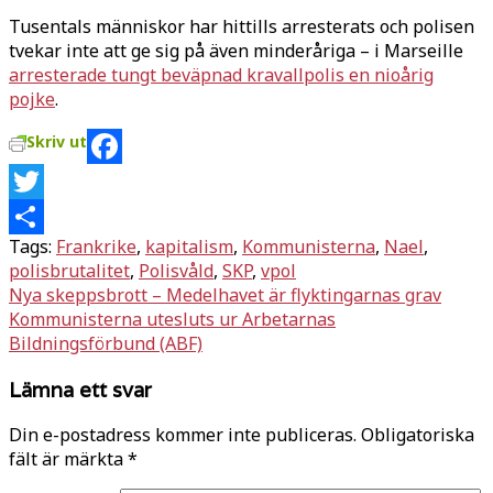
Tusentals människor har hittills arresterats och polisen
tvekar inte att ge sig på även minderåriga – i Marseille
arresterade tungt beväpnad kravallpolis en nioårig
pojke
.
Skriv ut
Facebook
Twitter
Tags:
Frankrike
,
kapitalism
,
Kommunisterna
,
Nael
,
Dela
polisbrutalitet
,
Polisvåld
,
SKP
,
vpol
Inläggsnavigering
Nya skeppsbrott – Medelhavet är flyktingarnas grav
Kommunisterna utesluts ur Arbetarnas
Bildningsförbund (ABF)
Lämna ett svar
Din e-postadress kommer inte publiceras.
Obligatoriska
fält är märkta
*