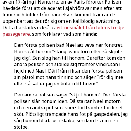
av en 17-åring i Nanterre, en av Paris förorter. Polisen
hävdade först att de agerat i självförsvar men efter att
filmer och bilder från händelsen kommit fram är det
uppenbart att det rör sig om en kallblodig avrättning.
Detta förstärks också av
vittnesmålet från bilens tredje
passagerare
, som förklarar vad som hände:
Den första polisen bad Nael att veva ner fönstret.
Han sa åt honom ”stäng av motorn eller så skjuter
jag dig”. Sen slog han till honom. Därefter kom den
andra polisen och ställde sig framför vindrutan i
höjd med Nael. Därifrån riktar den första polisen
sin pistol mot hans tinning och säger ”rör dig inte
eller så sätter jag en kula i ditt huvud”.
Den andra polisen säger ”skjut honom”. Den första
polisen slår honom igen. Då startar Nael motorn
och den andra polisen, som stod framför fordonet
sköt. Plötsligt trampade hans fot på gaspedalen. Jag
såg honom blöda och skaka, sen körde vi in i en
stolpe.