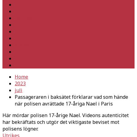
Hem
Inrikes
Utrikes
Fackligt
Partiet
Teori & historia
Klimat
Kultur
Ledare
Debatt
Home
2023
juli
Passageraren i baksätet förklarar vad som hände
när polisen avrättade 17-åriga Nael i Paris
Här mördar polisen 17-årige Nael. Videons autenticitet
har bekräftats och utgör det viktigaste beviset mot
polisens lögner.
Utrikes