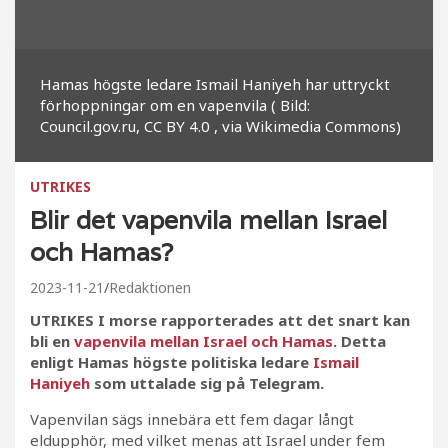
Hamas högste ledare Ismail Haniyeh har uttryckt
förhoppningar om en vapenvila ( Bild:
Council.gov.ru, CC BY 4.0
, via Wikimedia Commons)
UTRIKES
Blir det vapenvila mellan Israel
och Hamas?
2023-11-21
Redaktionen
UTRIKES I morse rapporterades att det snart kan
bli en
vapenvila mellan Israel och Hamas
. Detta
enligt Hamas högste politiska ledare
Ismail
Haniyeh
som uttalade sig på Telegram.
Vapenvilan sägs innebära ett fem dagar långt
eldupphör, med vilket menas att Israel under fem