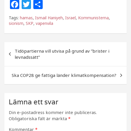
F
T
D
a
w
el
Tags:
hamas
,
Ismail Haniyeh
,
Israel
,
Kommunisterna
,
c
itt
a
sionism
,
SKP
,
vapenvila
e
e
b
r
Inläggsnavigering
o
Tidöpartierna vill utvisa på grund av ”brister i
levnadssätt”
o
k
Ska COP28 ge fattiga länder klimatkompensation?
Lämna ett svar
Din e-postadress kommer inte publiceras.
Obligatoriska fält är märkta
*
Kommentar
*