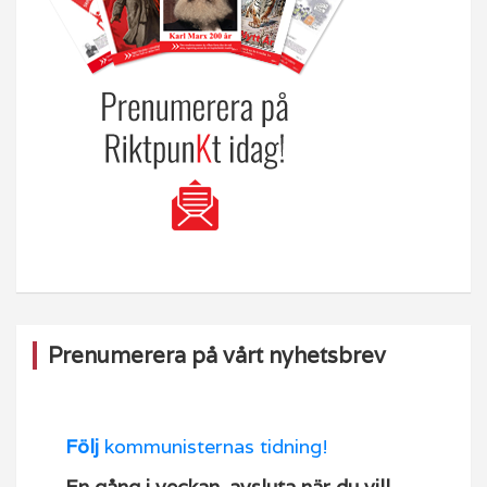
Prenumerera på vårt nyhetsbrev
Följ
kommunisternas tidning!
En gång i veckan, avsluta när du vill.