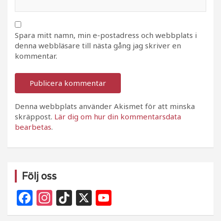
Spara mitt namn, min e-postadress och webbplats i
denna webbläsare till nästa gång jag skriver en
kommentar.
Denna webbplats använder Akismet för att minska
skräppost.
Lär dig om hur din kommentarsdata
bearbetas
.
Följ oss
F
In
Ti
X
Y
a
st
k
o