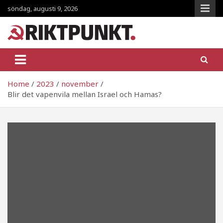
Skip
söndag, augusti 9, 2026
to
content
RiktpunKt.nu
En klassmedveten tidning!
Home
2023
november
Blir det vapenvila mellan Israel och Hamas?