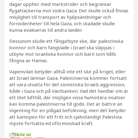
dagar upphör med markstrider och begränsar
flygattackerna mot södra Gaza. Det skulle också finnas
möjlighet till transport av hjälpsändningar och
förnödenheter till hela Gaza, och skadade skulle
kunna evakueras till andra länder.
Dessutom skulle ett fångutbyte ske, där palestinska
kvinnor och barn fängslade i Israel ska släppas i
utbyte mot israeliska kvinnor och barn som hålls
fångna av Hamas.
Vapenvilan betyder alltså inte ett slut på kriget, eller
att Israel lämnar Gaza. Palestinierna kommer fortsatt
att vara utsatta för det sionistiska Israels aggression,
både i Gaza och på Västbanken. Vad det handlar om är
ett litet lufthål, där möjligen vissa humintära insatser
kan komma palestinierna till godo. Det är bättre än
ingenting för en plågad befolkning, men det betyder
att kamopen för ett fritt och självständigt Palestina
mpste fortsätta ed oförminskad kraft.
Skriv ut