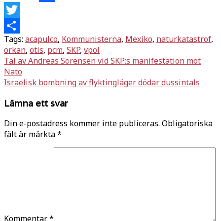
Facebook
Twitter
Tags:
acapulco
,
Kommunisterna
,
Mexiko
,
naturkatastrof
,
Dela
orkan
,
otis
,
pcm
,
SKP
,
vpol
Inläggsnavigering
Tal av Andreas Sörensen vid SKP:s manifestation mot
Nato
Israelisk bombning av flyktingläger dödar dussintals
Lämna ett svar
Din e-postadress kommer inte publiceras.
Obligatoriska
fält är märkta
*
Kommentar
*