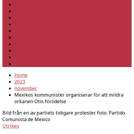
Hem
Inrikes
Utrikes
Fackligt
Partiet
Teori & historia
Klimat
Kultur
Ledare
Debatt
Home
2023
november
Mexikos kommunister organiserar för att mildra
orkanen Otis förödelse
Bild från en av partiets tidigare protester. Foto: Partido
Comunista de Mexico
Utrikes