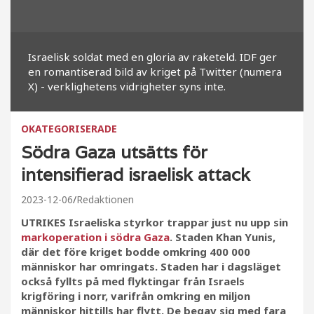
Israelisk soldat med en gloria av raketeld. IDF ger
en romantiserad bild av kriget på Twitter (numera
X) - verklighetens vidrigheter syns inte.
OKATEGORISERADE
Södra Gaza utsätts för
intensifierad israelisk attack
2023-12-06
Redaktionen
UTRIKES Israeliska styrkor trappar just nu upp sin
markoperation i södra Gaza
. Staden Khan Yunis,
där det före kriget bodde omkring 400 000
människor har omringats. Staden har i dagsläget
också fyllts på med flyktingar från Israels
krigföring i norr, varifrån omkring en miljon
människor hittills har flytt. De begav sig med fara