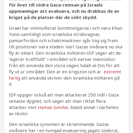
för livet till södra Gaza-remsan på Israels
uppmaningar att evakuera, och nu drabbas de av
kriget på de platser där de sökt skydd.
Israel har intensifierat bombningarna i och nära Khan
Yunis samtidigt som israeliska stridsvagnar,
pansarfordon och schaktmaskiner igår tog sig fram
till positioner nära staden. Vart Gazas invånare nu ska
fly är oklart. Den israeliska militären IDF säger att de
”agerar kraftfullt” i området och varnar människor
från att använda den stora vägen Salah al-Din för att
fly ut ur området. Den är en krigszon och är
extremt
farlig
att använda skriver den israeliska militären på
X.
IDF uppger också att man attackerat 250 mål i Gaza
senaste dygnet, och säger att man riktat flera
attacker mot
Hamas tunnlar
, bland annat i närheten
av skolor
Den israeliska cynismen är skrämmande. Gazas
invånare har i en tvingad evakuering jagats söderut,