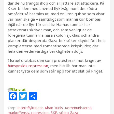
där de nu trängts ihop och är lättare att attackera. På
X ser bilden med anvisad flyktväg inom det södra
området så harmlös ut, med en liten gubbe som visar
var man ska gå – samtidigt som människor bombas
ihjäl när de flyr för sina liv. Hamas-tunnlar har
attackerats skriver man, och som vanligt är de
föregivna tunnlarna nära skolor, sjukhus och andra
platser där desperata Gaza-bor söker skydd. Det hela
kompletteras med romantiserade krigsbilder, där
hela den vedervärdiga verkligheten döljs.
I Israel drabbas den som protesterar mot kriget av
hänsynslös repression
, men hittills har man inte
kunnat tysta dem som står upp för ett slut på kriget.
Skriv ut
F
T
D
a
w
el
Tags:
Internflyktingar
,
Khan Yunis
,
Kommunisterna
,
c
itt
a
markoffensiv
,
repression
,
SKP
,
södra Gaza