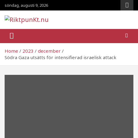
Skip
söndag, augusti 9, 2026
to
content
RiktpunKt.nu
En klassmedveten tidning!
Home
2023
december
Södra Gaza utsätts för intensifierad israelisk attack