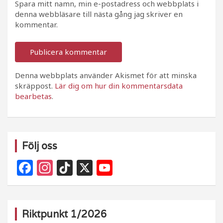
Spara mitt namn, min e-postadress och webbplats i
denna webbläsare till nästa gång jag skriver en
kommentar.
Denna webbplats använder Akismet för att minska
skräppost.
Lär dig om hur din kommentarsdata
bearbetas
.
Följ oss
F
In
Ti
X
Y
a
st
k
o
c
a
T
u
e
g
o
T
Riktpunkt 1/2026