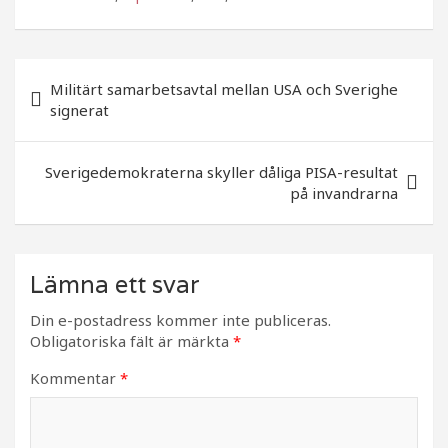
e
e
b
r
Inläggsnavigering
o
Militärt samarbetsavtal mellan USA och Sverighe
signerat
o
k
Sverigedemokraterna skyller dåliga PISA-resultat
på invandrarna
Lämna ett svar
Din e-postadress kommer inte publiceras.
Obligatoriska fält är märkta
*
Kommentar
*