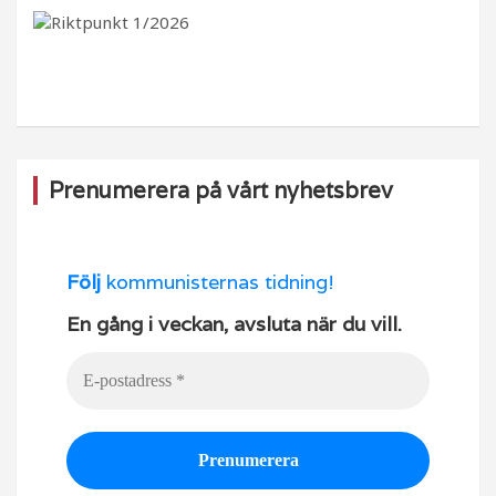
b
ra
k
u
o
m
b
o
e
k
Prenumerera på vårt nyhetsbrev
Följ
kommunisternas tidning!
En gång i veckan, avsluta när du vill.