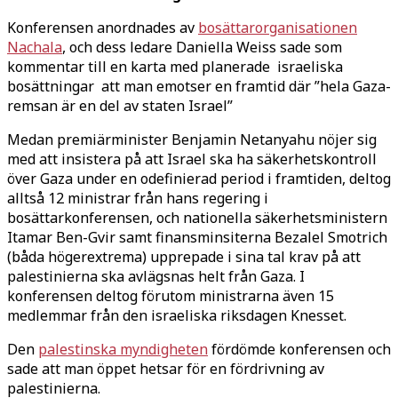
Konferensen anordnades av
bosättarorganisationen
Nachala
, och dess ledare Daniella Weiss sade som
kommentar till en karta med planerade israeliska
bosättningar att man emotser en framtid där ”hela Gaza-
remsan är en del av staten Israel”
Medan premiärminister Benjamin Netanyahu nöjer sig
med att insistera på att Israel ska ha säkerhetskontroll
över Gaza under en odefinierad period i framtiden, deltog
alltså 12 ministrar från hans regering i
bosättarkonferensen, och nationella säkerhetsministern
Itamar Ben-Gvir samt finansminsiterna Bezalel Smotrich
(båda högerextrema) upprepade i sina tal krav på att
palestinierna ska avlägsnas helt från Gaza. I
konferensen deltog förutom ministrarna även 15
medlemmar från den israeliska riksdagen Knesset.
Den
palestinska myndigheten
fördömde konferensen och
sade att man öppet hetsar för en fördrivning av
palestinierna.