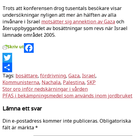
Trots att konferensen drog tusentals besökare visar
undersökningar nyligen att mer än hälften av alla
invånare i Israel
motsätter sig annektion av Gaza
och
återuppbyggandet av bosättningar som revs när Israel
lämnade området 2005.
Skriv ut
Facebook
Twitter
Tags:
bosättare
,
fördrivning
,
Gaza
,
Israel
,
Dela
Kommunisterna
,
Nachala
,
Palestina
,
SKP
Inläggsnavigering
Stor oro inför nedskärningar i vården
PFAS i bekämpningsmedel som används inom jordbruket
Lämna ett svar
Din e-postadress kommer inte publiceras.
Obligatoriska
fält är märkta
*