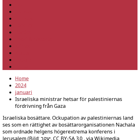
Hem
Inrikes
Utrikes
Fackligt
Partiet
Teori & historia
Klimat
Kultur
Ledare
Debatt
Home
2024
januari
Israeliska ministrar hetsar för palestiniernas
fördrivning från Gaza
Israeliska bosättare. Ockupation av palestiniernas land
ses som en rättighet av bosättarorganisationen Nachala
som ordnade helgens högerextrema konferens i
Jerusalem (Bild: יעקב, CC BY-SA 3.0
, via Wikimedia