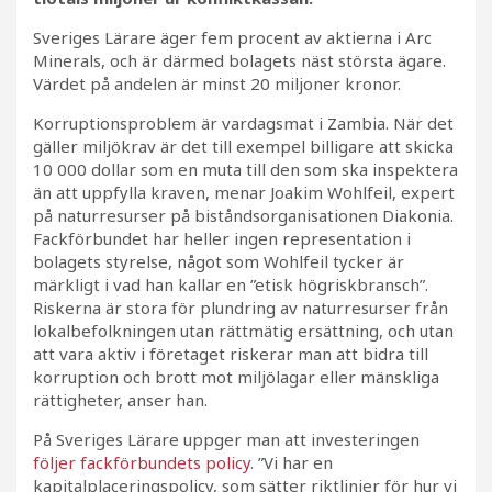
Sveriges Lärare äger fem procent av aktierna i Arc
Minerals, och är därmed bolagets näst största ägare.
Värdet på andelen är minst 20 miljoner kronor.
Korruptionsproblem är vardagsmat i Zambia. När det
gäller miljökrav är det till exempel billigare att skicka
10 000 dollar som en muta till den som ska inspektera
än att uppfylla kraven, menar Joakim Wohlfeil, expert
på naturresurser på bistånds­organisationen Diakonia.
Fackförbundet har heller ingen representation i
bolagets styrelse, något som Wohlfeil tycker är
märkligt i vad han kallar en ”etisk högriskbransch”.
Riskerna är stora för plundring av natur­resurser från
lokal­befolkningen utan rättmätig ersättning, och utan
att vara aktiv i företaget riskerar man att bidra till
korruption och brott mot miljölagar eller mänskliga
rättigheter, anser han.
På Sveriges Lärare uppger man att investeringen
följer fackförbundets policy.
”Vi har en
kapitalplaceringspolicy, som sätter riktlinjer för hur vi