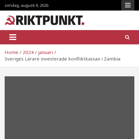
Skip
söndag, augusti 9, 2026
to
content
RiktpunKt.nu
En klassmedveten tidning!
Home
2024
januari
Sveriges Lärare investerade konfliktkassan i Zambia