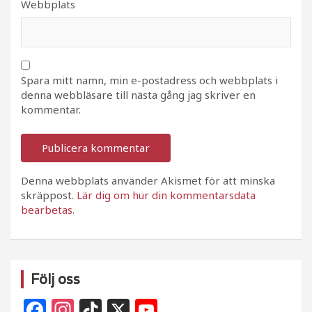
Webbplats
Spara mitt namn, min e-postadress och webbplats i
denna webbläsare till nästa gång jag skriver en
kommentar.
Denna webbplats använder Akismet för att minska
skräppost.
Lär dig om hur din kommentarsdata
bearbetas
.
Följ oss
F
In
Ti
X
Y