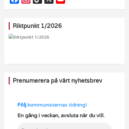
a
st
k
o
c
a
T
u
e
g
o
T
Riktpunkt 1/2026
b
ra
k
u
o
m
b
o
e
k
Prenumerera på vårt nyhetsbrev
Följ
kommunisternas tidning!
En gång i veckan, avsluta när du vill.