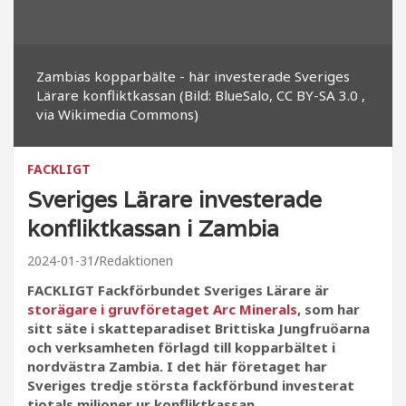
Zambias kopparbälte - här investerade Sveriges
Lärare konfliktkassan (Bild: BlueSalo, CC BY-SA 3.0
,
via Wikimedia Commons)
FACKLIGT
Sveriges Lärare investerade
konfliktkassan i Zambia
2024-01-31
Redaktionen
FACKLIGT Fackförbundet Sveriges Lärare är
storägare i gruvföretaget Arc Minerals
, som har
sitt säte i skatteparadiset Brittiska Jungfruöarna
och verksamheten förlagd till kopparbältet i
nordvästra Zambia. I det här företaget har
Sveriges tredje största fack­förbund investerat
tiotals miljoner ur konfliktkassan.