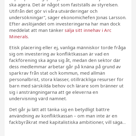
ska agera. Det är något som fastställs av styrelsen.
Utifrån det gör vi våra utvärderingar och
undersökningar”, säger ekonomichefen Jonas Larsson.
Efter avslöjandet om investeringarna har man dock
meddelat att man tänker
sälja sitt innehav i Arc
Minerals
.
Etisk placering eller ej, vanliga människor torde fråga
sig om investering av konfliktkassan är vad en
fackförening ska ägna sig åt, medan den sektor där
dess medlemmar arbetar går på knäna på grund av
sparkrav från stat och kommun, med allmän
personalbrist, stora klasser, otillräckliga resurser för
barn med särskilda behov och lärare som bränner ut
sig i ansträngningarna att ge eleverna en
undervisning värd namnet.
Det går ju lätt att tänka sig en betydligt bättre
användning av konfliktkassan – om man inte är en
fackbyråkrat med kapitalistiska ambitioner, vill säga…