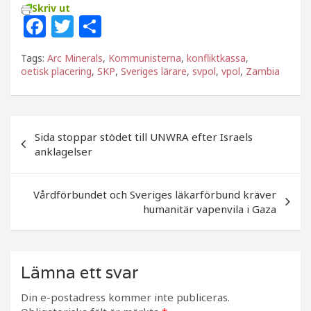
Skriv ut
F
T
D
a
w
el
Tags:
Arc Minerals
,
Kommunisterna
,
konfliktkassa
,
c
itt
a
oetisk placering
,
SKP
,
Sveriges lärare
,
svpol
,
vpol
,
Zambia
e
e
b
r
Inläggsnavigering
o
Sida stoppar stödet till UNWRA efter Israels
anklagelser
o
k
Vårdförbundet och Sveriges läkarförbund kräver
humanitär vapenvila i Gaza
Lämna ett svar
Din e-postadress kommer inte publiceras.