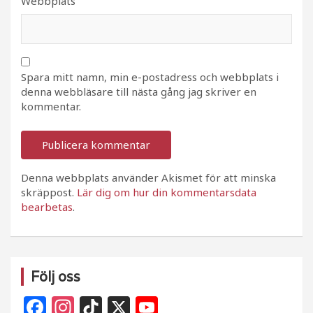
Webbplats
Spara mitt namn, min e-postadress och webbplats i
denna webbläsare till nästa gång jag skriver en
kommentar.
Denna webbplats använder Akismet för att minska
skräppost.
Lär dig om hur din kommentarsdata
bearbetas
.
Följ oss
F
In
Ti
X
Y