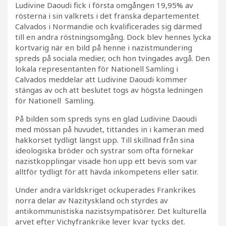
Ludivine Daoudi fick i första omgången 19,95% av
rösterna i sin valkrets i det franska departementet
Calvados i Normandie och kvalificerades sig därmed
till en andra röstningsomgång. Dock blev hennes lycka
kortvarig när en bild på henne i nazistmundering
spreds på sociala medier, och hon tvingades avgå. Den
lokala representanten för Nationell Samling i
Calvados meddelar att Ludivine Daoudi kommer
stängas av och att beslutet togs av högsta ledningen
för Nationell Samling.
På bilden som spreds syns en glad Ludivine Daoudi
med mössan på huvudet, tittandes in i kameran med
hakkorset tydligt längst upp. Till skillnad från sina
ideologiska bröder och systrar som ofta förnekar
nazistkopplingar visade hon upp ett bevis som var
alltför tydligt för att hävda inkompetens eller satir.
Under andra världskriget ockuperades Frankrikes
norra delar av Nazityskland och styrdes av
antikommunistiska nazistsympatisörer. Det kulturella
arvet efter Vichyfrankrike lever kvar tycks det.