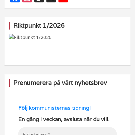
a
st
k
o
c
a
T
u
e
g
o
T
Riktpunkt 1/2026
b
ra
k
u
o
m
b
o
e
k
Prenumerera på vårt nyhetsbrev
Följ
kommunisternas tidning!
En gång i veckan, avsluta när du vill.