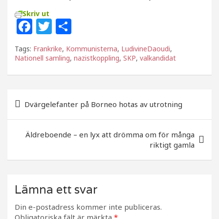
Skriv ut
F
T
D
a
w
el
Tags:
Frankrike
,
Kommunisterna
,
LudivineDaoudi
,
c
itt
a
Nationell samling
,
nazistkoppling
,
SKP
,
valkandidat
e
e
b
r
Inläggsnavigering
o
Dvärgelefanter på Borneo hotas av utrotning
o
k
Äldreboende – en lyx att drömma om för många
riktigt gamla
Lämna ett svar
Din e-postadress kommer inte publiceras.
Obligatoriska fält är märkta
*