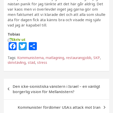
nästan panik för jag tänkte att det här går aldrig. Det
var kaos men vi överlevde! inget jag gärna gör om
men faktumet att vi klarade det och att alla som skulle
äta för dagen fick äta känns bra och visade mig själv
vad jag är kapabel till.
Tobias
Skriv ut
F
T
D
a
w
el
Tags:
Kommunisterna
,
matlagning
,
restaurangjobb
,
SKP
,
c
itt
a
skrivtävling
,
städ
,
stress
e
e
b
r
Inläggsnavigering
o
Den icke-sionistiska vänstern i Israel – en vänligt
borgerlig vision för Mellanöstern?
o
k
Kommunister fördömer USA:s attack mot Iran