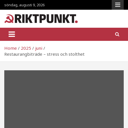
Skip
söndag, augusti 9, 2026
to
content
RiktpunKt.nu
En klassmedveten tidning!
Home
2025
juni
Restaurangbiträde – stress och stolthet