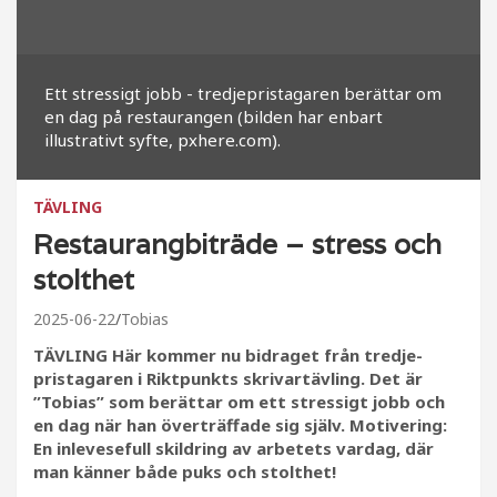
Ett stressigt jobb - tredjepristagaren berättar om
en dag på restaurangen (bilden har enbart
illustrativt syfte, pxhere.com).
TÄVLING
Restaurangbiträde – stress och
stolthet
2025-06-22
Tobias
TÄVLING Här kommer nu bidraget från tredje-
pristagaren i Riktpunkts skrivartävling. Det är
”Tobias” som berättar om ett stressigt jobb och
en dag när han överträffade sig själv. Motivering:
En inlevesefull skildring av arbetets vardag, där
man känner både puks och stolthet!