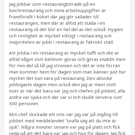
Jag jobbar som restaurangbiträde på en
lunchrestaurang och mina arbetsuppgifter är
framförallt i köket där jag gör sallader till
restaurangen, men där är alltid att städa i en
restaurang så det blir en hel del av det också. Hygien
och renlighet är mycket viktigt i restaurang och
majoriteten av jobb i restaurang är faktiskt städ.
Att jobba i en restaurang är mycket tufft och dte är
alltid något som behöver göras och göras snabbt men
för min del så tål jag stressen och det är inte förrän
man kommer hem för dagen som man känner just hur
mycket det kan vara på restaurang. Den absolut
jobbigaste dagen men också den jag är mest stolt
över är när det bara var jag och chefen på jobbet, alla
andra var sjuka och där var vi och skulle servera runt
300 personer.
Min chef skickade ett sms när jag var på ingång till
jobbet med meddelandet ”snälla säg att du inte är
sjuk”. Några minuter senare var jag på plats och fick
reda på att det bara var jag och hon för dagen. Jag fick