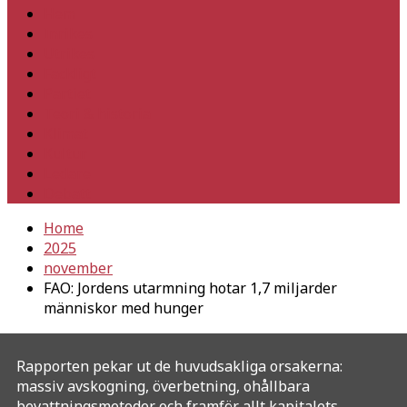
Hem
Inrikes
Utrikes
Fackligt
Partiet
Teori & historia
Klimat
Kultur
Ledare
Debatt
Home
2025
november
FAO: Jordens utarmning hotar 1,7 miljarder
människor med hunger
Rapporten pekar ut de huvudsakliga orsakerna:
massiv avskogning, överbetning, ohållbara
bevattningsmetoder och framför allt kapitalets