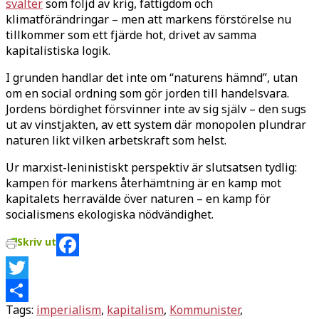
svälter
som följd av krig, fattigdom och
klimatförändringar – men att markens förstörelse nu
tillkommer som ett fjärde hot, drivet av samma
kapitalistiska logik.
I grunden handlar det inte om “naturens hämnd”, utan
om en social ordning som gör jorden till handelsvara.
Jordens bördighet försvinner inte av sig själv – den sugs
ut av vinstjakten, av ett system där monopolen plundrar
naturen likt vilken arbetskraft som helst.
Ur marxist-leninistiskt perspektiv är slutsatsen tydlig:
kampen för markens återhämtning är en kamp mot
kapitalets herravälde över naturen – en kamp för
socialismens ekologiska nödvändighet.
Skriv ut
Facebook
Twitter
Tags:
imperialism
,
kapitalism
,
Kommunister
,
Dela