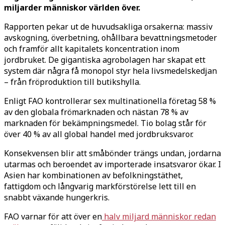
miljarder människor världen över.
Rapporten pekar ut de huvudsakliga orsakerna: massiv
avskogning, överbetning, ohållbara bevattningsmetoder
och framför allt kapitalets koncentration inom
jordbruket. De gigantiska agrobolagen har skapat ett
system där några få monopol styr hela livsmedelskedjan
– från fröproduktion till butikshylla.
Enligt FAO kontrollerar sex multinationella företag 58 %
av den globala frömarknaden och nästan 78 % av
marknaden för bekämpningsmedel. Tio bolag står för
över 40 % av all global handel med jordbruksvaror.
Konsekvensen blir att småbönder trängs undan, jordarna
utarmas och beroendet av importerade insatsvaror ökar. I
Asien har kombinationen av befolkningstäthet,
fattigdom och långvarig markförstörelse lett till en
snabbt växande hungerkris.
FAO varnar för att över en
halv miljard människor redan