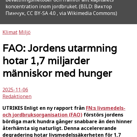
koncentration inom jordbruket. (BILD: Виктор
Пинчук, CC BY-SA 4.0
, via Wikimedia Commons)
Klimat
Miljö
FAO: Jordens utarmning
hotar 1,7 miljarder
människor med hunger
2025-11-06
Redaktionen
UTRIKES Enligt en ny rapport från
FN:s livsmedels-
och jordbruksorganisation (FAO)
förstörs jordens
bördiga mark hundra gånger snabbare än den hinner
återhämta sig naturligt. Denna accelererande
degradering hotar livsmedelssäkerheten för 1,7