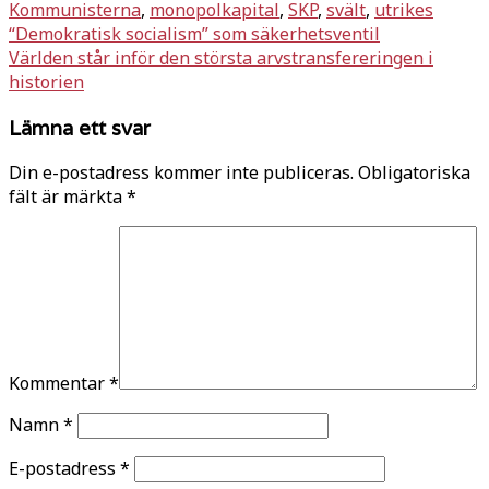
Kommunisterna
,
monopolkapital
,
SKP
,
svält
,
utrikes
Inläggsnavigering
“Demokratisk socialism” som säkerhetsventil
Världen står inför den största arvstransfereringen i
historien
Lämna ett svar
Din e-postadress kommer inte publiceras.
Obligatoriska
fält är märkta
*
Kommentar
*
Namn
*
E-postadress
*