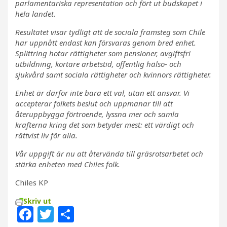
parlamentariska representation och fört ut budskapet i
hela landet.
Resultatet visar tydligt att de sociala framsteg som Chile
har uppnått endast kan försvaras genom bred enhet.
Splittring hotar rättigheter som pensioner, avgiftsfri
utbildning, kortare arbetstid, offentlig hälso- och
sjukvård samt sociala rättigheter och kvinnors rättigheter.
Enhet är därför inte bara ett val, utan ett ansvar. Vi
accepterar folkets beslut och uppmanar till att
återuppbygga förtroende, lyssna mer och samla
krafterna kring det som betyder mest: ett värdigt och
rättvist liv för alla.
Vår uppgift är nu att återvända till gräsrotsarbetet och
stärka enheten med Chiles folk.
Chiles KP
Skriv ut
F
T
D