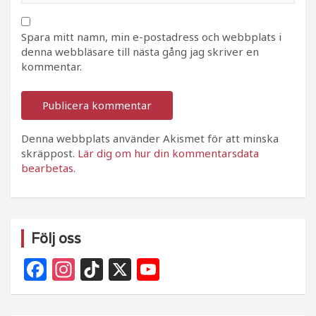
Spara mitt namn, min e-postadress och webbplats i
denna webbläsare till nästa gång jag skriver en
kommentar.
Denna webbplats använder Akismet för att minska
skräppost.
Lär dig om hur din kommentarsdata
bearbetas
.
Följ oss
F
In
Ti
X
Y
a
st
k
o
c
a
T
u