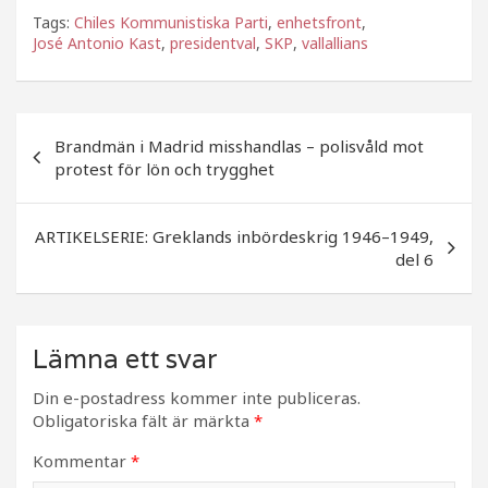
a
w
el
Tags:
Chiles Kommunistiska Parti
,
enhetsfront
,
c
itt
a
José Antonio Kast
,
presidentval
,
SKP
,
vallallians
e
e
b
r
Inläggsnavigering
o
Brandmän i Madrid misshandlas – polisvåld mot
protest för lön och trygghet
o
k
ARTIKELSERIE: Greklands inbördeskrig 1946–1949,
del 6
Lämna ett svar
Din e-postadress kommer inte publiceras.
Obligatoriska fält är märkta
*
Kommentar
*