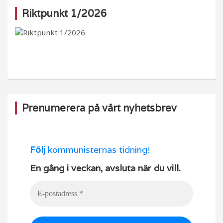
e
g
o
T
Riktpunkt 1/2026
b
ra
k
u
o
m
b
o
e
k
Prenumerera på vårt nyhetsbrev
Följ
kommunisternas tidning!
En gång i veckan, avsluta när du vill.