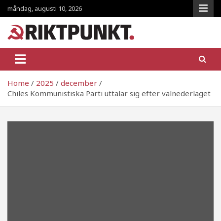
Skip
måndag, augusti 10, 2026
to
content
RiktpunKt.nu
En klassmedveten tidning!
Home
2025
december
Chiles Kommunistiska Parti uttalar sig efter valnederlaget