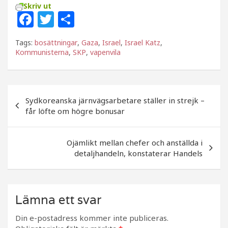
Skriv ut
F
T
D
a
w
el
Tags:
bosättningar
,
Gaza
,
Israel
,
Israel Katz
,
c
itt
a
Kommunisterna
,
SKP
,
vapenvila
e
e
b
r
Inläggsnavigering
o
Sydkoreanska järnvägsarbetare ställer in strejk –
får löfte om högre bonusar
o
k
Ojämlikt mellan chefer och anställda i
detaljhandeln, konstaterar Handels
Lämna ett svar
Din e-postadress kommer inte publiceras.