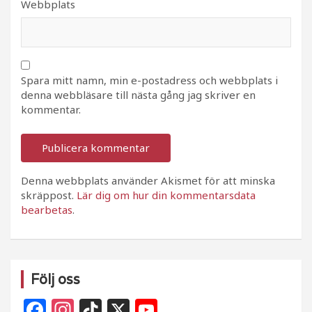
Webbplats
Spara mitt namn, min e-postadress och webbplats i
denna webbläsare till nästa gång jag skriver en
kommentar.
Denna webbplats använder Akismet för att minska
skräppost.
Lär dig om hur din kommentarsdata
bearbetas
.
Följ oss
F
In
Ti
X
Y