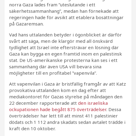
norra Gaza lades fram ”uteslutande i ett
säkerhetssammanhang”, medan han förnekade att
regeringen hade för avsikt att etablera bosättningar
på Gazaremsan.
Vad hans uttalanden betyder i ögonblicket är därför
svårt att säga, men de klargör med all önskvärd
tydlighet att Israel inte eftersträvar en lösning där
Gaza kan bygga en egen framtid inom en palestinsk
stat. De US-amerikanske protesterna kan ses i ett
sammanhang där även USA vill bevara sina
möjligheter till en profitabel ”vapenvila”.
Att vapenvilan i Gaza är bristfällig framgår av att Katz
provokativa uttalanden kom en dag efter att
mediakontoret för Gazas styrelse på måndagen den
22 december rapporterade att
den israeliska
ockupationen hade begått 875 överträdelser
. Dessa
överträdelser har lett till att minst 411 palestinier
dödats och 1 112 andra skadats sedan avtalet trädde i
kraft den 10 oktober.