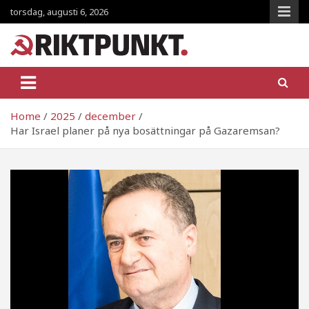
Skip
torsdag, augusti 6, 2026
to
content
RiktpunKt.nu
En klassmedveten tidning!
Home
2025
december
Har Israel planer på nya bosättningar på Gazaremsan?