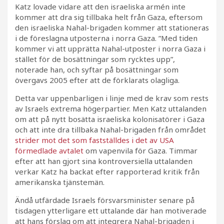
Katz lovade vidare att den israeliska armén inte
kommer att dra sig tillbaka helt från Gaza, eftersom
den israeliska Nahal-brigaden kommer att stationeras
i de föreslagna utposterna i norra Gaza. ”Med tiden
kommer vi att upprätta Nahal-utposter i norra Gaza i
stället för de bosättningar som rycktes upp”,
noterade han, och syftar på bosättningar som
övergavs 2005 efter att de förklarats olagliga.
Detta var uppenbarligen i linje med de krav som rests
av Israels extrema högerpartier. Men Katz uttalanden
om att på nytt bosätta israeliska kolonisatörer i Gaza
och att inte dra tillbaka Nahal-brigaden från området
strider mot det som fastställdes i det av USA
förmedlade avtalet
om vapenvila för Gaza. Timmar
efter att han gjort sina kontroversiella uttalanden
verkar Katz ha backat efter rapporterad kritik från
amerikanska tjänstemän.
Ändå utfärdade Israels försvarsminister senare på
tisdagen ytterligare ett uttalande där han motiverade
att hans förslag om att integrera Nahal-brigaden i