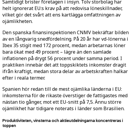
Samtidigt brister företagen i insyn. Tolv storbolag har
helt ignorerat EU:s krav på att redovisa löneskillnader,
vilket gör det svårt att ens kartlägga omfattningen av
ojämlikheten.
Den spanska finansinspektionen CNMV bekräftar bilden
av en långvarig snedfördelning. På 20 år har vd-lönerna i
Ibex 35 stigit med 172 procent, medan arbetarnas löner
bara ökat med 49 procent – lägre än den samlade
inflationen på drygt 56 procent under samma period. I
praktiken innebär det att toppskiktets inkomster dragit
ifrån kraftigt, medan stora delar av arbetskraften halkar
efter i reala termer.
Spanien hör redan till de mest ojämlika länderna i EU:
inkomsterna för de rikaste överstiger de fattigastes med
nästan tio gånger, mot ett EU-snitt på 7,5. Ännu större
ojämlikhet har tidigare noterats i länder som Brasilien.
Produktiviteten, vinsterna och aktieutdelningarna koncentreras i
toppen