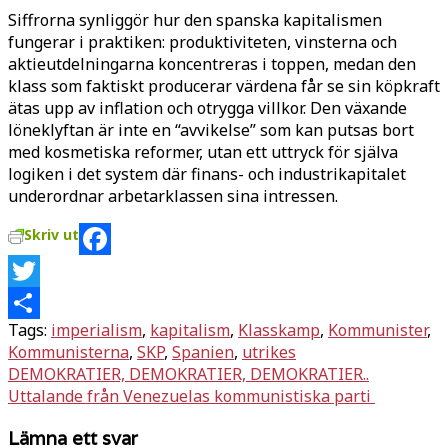
Siffrorna synliggör hur den spanska kapitalismen
fungerar i praktiken: produktiviteten, vinsterna och
aktieutdelningarna koncentreras i toppen, medan den
klass som faktiskt producerar värdena får se sin köpkraft
ätas upp av inflation och otrygga villkor. Den växande
löneklyftan är inte en “avvikelse” som kan putsas bort
med kosmetiska reformer, utan ett uttryck för själva
logiken i det system där finans- och industrikapitalet
underordnar arbetarklassen sina intressen.
Skriv ut
Facebook
Twitter
Tags:
imperialism
,
kapitalism
,
Klasskamp
,
Kommunister
,
Dela
Kommunisterna
,
SKP
,
Spanien
,
utrikes
Inläggsnavigering
DEMOKRATIER, DEMOKRATIER, DEMOKRATIER..
Uttalande från Venezuelas kommunistiska parti
Lämna ett svar