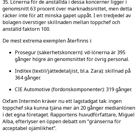
35. Lönerna för de anställda i dessa koncerner ligger i
genomsnitt 63 procent över marknadssnittet, men detta
räcker inte för att minska gapet uppåt. I en tredjedel av
bolagen överstiger skillnaden mellan toppchef och
anställd faktorn 100.
De mest extrema exemplen återfinns i:
Prosegur (säkerhetskoncern): vd-lönerna är 395
gånger högre än genomsnittet för övrig personal.
Inditex (textil/jättedetaljist, bl.a. Zara): skillnad på
364 gånger.
CIE Automotive (fordonskomponenter): 319 gånger.
Oxfam Intermón kräver nu ett lagstadgat tak: ingen
toppchef ska kunna tjäna mer än 20 gånger medianlönen
i det egna företaget. Rapportens huvudförfattare, Miguel
Alba, efterlyser en öppen debatt om “gränserna för
acceptabel ojämlikhet”.