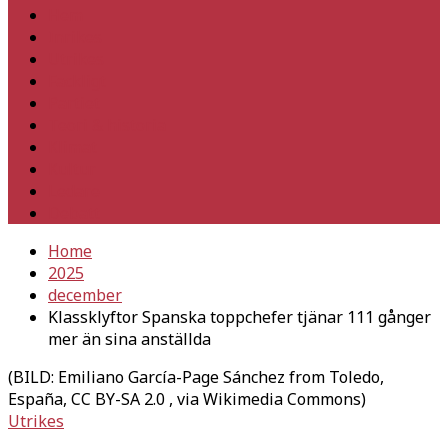
Hem
Inrikes
Utrikes
Fackligt
Partiet
Teori & historia
Klimat
Kultur
Ledare
Debatt
Home
2025
december
Klassklyftor Spanska toppchefer tjänar 111 gånger
mer än sina anställda
(BILD: Emiliano García-Page Sánchez from Toledo,
España, CC BY-SA 2.0
, via Wikimedia Commons)
Utrikes