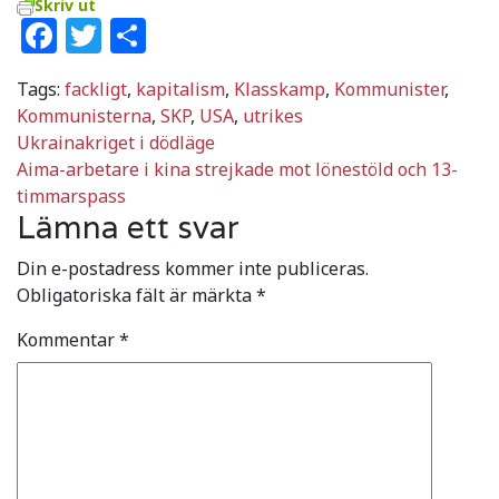
Skriv ut
Facebook
Twitter
Dela
Tags:
fackligt
,
kapitalism
,
Klasskamp
,
Kommunister
,
Kommunisterna
,
SKP
,
USA
,
utrikes
Inläggsnavigering
Ukrainakriget i dödläge
Aima-arbetare i kina strejkade mot lönestöld och 13-
timmarspass
Lämna ett svar
Din e-postadress kommer inte publiceras.
Obligatoriska fält är märkta
*
Kommentar
*