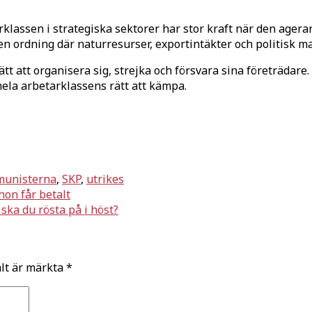
rklassen i strategiska sektorer har stor kraft när den agera
n ordning där naturresurser, exportintäkter och politisk ma
ätt att organisera sig, strejka och försvara sina företrädar
hela arbetarklassens rätt att kämpa.
unisterna
,
SKP
,
utrikes
on får betalt
ska du rösta på i höst?
ält är märkta
*