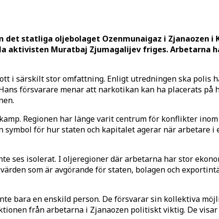
 det statliga oljebolaget Ozenmunaigaz i Zjanaozen i
 aktivisten Muratbaj Zjumagalijev friges. Arbetarna ha
t i särskilt stor omfattning. Enligt utredningen ska polis 
Hans försvarare menar att narkotikan kan ha placerats på 
nen.
kamp. Regionen har länge varit centrum för konflikter inom 
n symbol för hur staten och kapitalet agerar när arbetare i 
inte ses isolerat. I olje­regioner där arbetarna har stor eko
 värden som är avgörande för staten, bolagen och exportintä
inte bara en enskild person. De försvarar sin kollektiva möjl
tionen från arbetarna i Zjanaozen politiskt viktig. De visar 