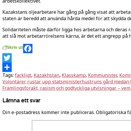
arbetskollektivet.
Kazakstans olje­arbetare har gång på gång visat att arbeta
staten är beredd att använda hårda medel för att skydda de
Solidariteten måste därför ligga hos arbetarna och deras r
att slå mot arbetarrörelsens kärna, är det ett angrepp på 
Skriv ut
Facebook
Twitter
Tags:
fackligt
,
Kazakhstan
,
Klasskamp
,
Kommunister
,
Komm
Dela
Inläggsnavigering
Volontärer rustar upp statsministerhustruns gård medan h
Främlingsförakt, rasism och godtyckliga utvisningar – vem 
Lämna ett svar
Din e-postadress kommer inte publiceras.
Obligatoriska f