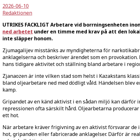
2026-06-10
Redaktionen
UTRIKES FACKLIGT Arbetare vid borrningsenheten inom
ned arbetet
under en timme med krav på att den lokala
inte släpper honom.
Zjumagalijev misstänks av myndigheterna för narkotikabrot
anklagelserna och beskriver ärendet som en provokation. 
hans tidigare aktivitet och ställning bland arbetare i regio
Zjanaozen är inte vilken stad som helst i Kazakstans klass
bland olje­arbetare ned med dödligt våld. Händelsen blev e
kamp.
Gripandet av en känd aktivist i en sådan miljö kan därför 
repressionen ofta särskilt hård. Olje­arbetarna producerar
ett hot.
När arbetare kräver frigivning av en aktivist försvarar de 
hot, gripanden eller fabricerade anklagelser. Därför är reak