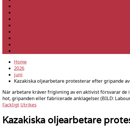
Utrikes
Fackligt
Partiet
Teori & historia
Klimat
Kultur
Ledare
Debatt
Home
2026
juni
Kazakiska olje­arbetare protesterar efter gripande av 
När arbetare kräver frigivning av en aktivist försvarar de 
hot, gripanden eller fabricerade anklagelser. (BILD: Labou
Fackligt
Utrikes
Kazakiska olje­arbetare prote