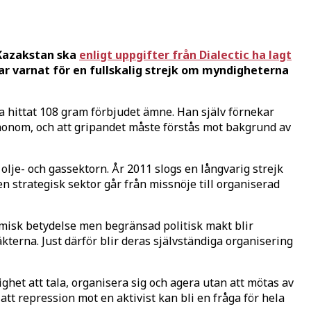
 Kazakstan ska
enligt uppgifter från Dialectic ha lagt
r varnat för en fullskalig strejk om myndigheterna
ha hittat 108 gram förbjudet ämne. Han själv förnekar
honom, och att gripandet måste förstås mot bakgrund av
olje- och gassektorn. År 2011 slogs en långvarig strejk
en strategisk sektor går från missnöje till organiserad
nomisk betydelse men begränsad politisk makt blir
kterna. Just därför blir deras självständiga organisering
ighet att tala, organisera sig och agera utan att mötas av
att repression mot en aktivist kan bli en fråga för hela