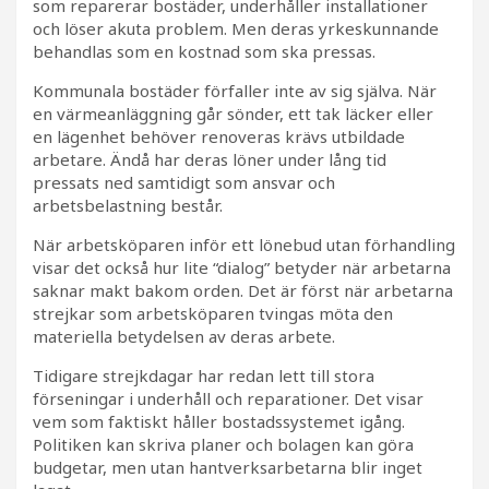
som reparerar bostäder, underhåller installationer
och löser akuta problem. Men deras yrkeskunnande
behandlas som en kostnad som ska pressas.
Kommunala bostäder förfaller inte av sig själva. När
en värmeanläggning går sönder, ett tak läcker eller
en lägenhet behöver renoveras krävs utbildade
arbetare. Ändå har deras löner under lång tid
pressats ned samtidigt som ansvar och
arbetsbelastning består.
När arbetsköparen inför ett lönebud utan förhandling
visar det också hur lite “dialog” betyder när arbetarna
saknar makt bakom orden. Det är först när arbetarna
strejkar som arbetsköparen tvingas möta den
materiella betydelsen av deras arbete.
Tidigare strejkdagar har redan lett till stora
förseningar i underhåll och reparationer. Det visar
vem som faktiskt håller bostadssystemet igång.
Politiken kan skriva planer och bolagen kan göra
budgetar, men utan hantverksarbetarna blir inget