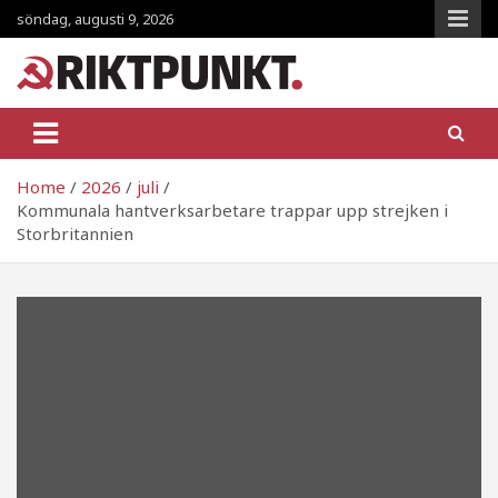
Skip
söndag, augusti 9, 2026
to
content
RiktpunKt.nu
En klassmedveten tidning!
Home
2026
juli
Kommunala hantverksarbetare trappar upp strejken i
Storbritannien