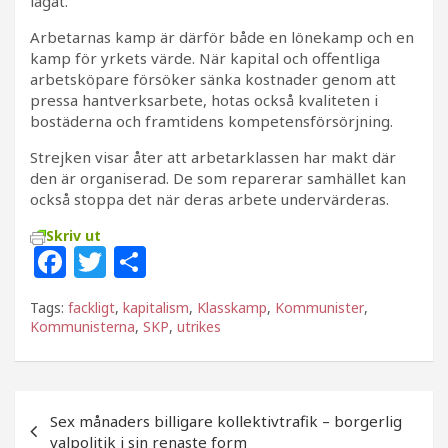
lagat.
Arbetarnas kamp är därför både en lönekamp och en
kamp för yrkets värde. När kapital och offentliga
arbetsköpare försöker sänka kostnader genom att
pressa hantverksarbete, hotas också kvaliteten i
bostäderna och framtidens kompetensförsörjning.
Strejken visar åter att arbetarklassen har makt där
den är organiserad. De som reparerar samhället kan
också stoppa det när deras arbete undervärderas.
Skriv ut
F
T
D
a
w
el
Tags:
fackligt
,
kapitalism
,
Klasskamp
,
Kommunister
,
c
itt
a
Kommunisterna
,
SKP
,
utrikes
e
e
b
r
Inläggsnavigering
o
Sex månaders billigare kollektivtrafik – borgerlig
valpolitik i sin renaste form