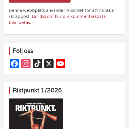
Denna webbplats använder Akismet för att minska
skräppost.
Lär dig om hur din kommentarsdata
bearbetas
.
Följ oss
F
In
Ti
X
Y
a
st
k
o
c
a
T
u
e
g
o
T
Riktpunkt 1/2026
b
ra
k
u
o
m
b
o
e
k