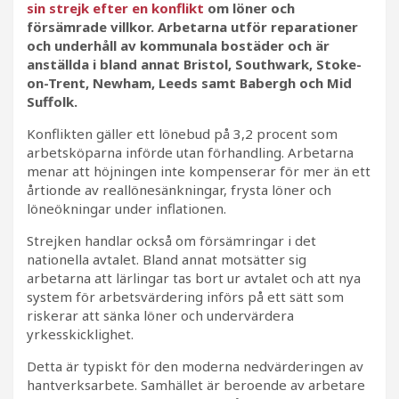
sin strejk efter en konflikt
om löner och
försämrade villkor. Arbetarna utför reparationer
och underhåll av kommunala bostäder och är
anställda i bland annat Bristol, Southwark, Stoke-
on-Trent, Newham, Leeds samt Babergh och Mid
Suffolk.
Konflikten gäller ett lönebud på 3,2 procent som
arbetsköparna införde utan förhandling. Arbetarna
menar att höjningen inte kompenserar för mer än ett
årtionde av reallönesänkningar, frysta löner och
löneökningar under inflationen.
Strejken handlar också om försämringar i det
nationella avtalet. Bland annat motsätter sig
arbetarna att lärlingar tas bort ur avtalet och att nya
system för arbetsvärdering införs på ett sätt som
riskerar att sänka löner och undervärdera
yrkesskicklighet.
Detta är typiskt för den moderna nedvärderingen av
hantverksarbete. Samhället är beroende av arbetare