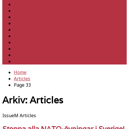
Hem
Inrikes
Utrikes
Fackligt
Partiet
Teori & historia
Klimat
Kultur
Ledare
Debatt
Home
Articles
Page 33
Arkiv:
Articles
IssueM Articles
Stoppa alla NATO-övningar i Sverige!