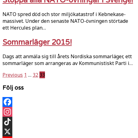
NATO spred död och stor miljökatastrof i Kebnekase-
massivet. Under den senaste NATO-övningen störtade
ett Hercules plan…
Sommarläger 2015!
Dags att anmäla sig till årets Nordiska sommarläger, ett
sommarläger som arrangeras av Kommunistiskt Parti i…
Sidnumrering
Previous
1
…
32
33
för
Följ oss
inlägg
Facebook
Instagram
TikTok