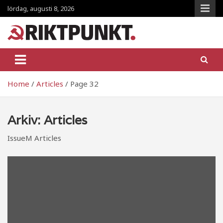
Skip
lördag, augusti 8, 2026
to
content
RiktpunKt.nu
En klassmedveten tidning!
Home
Articles
Page 32
Arkiv:
Articles
IssueM Articles