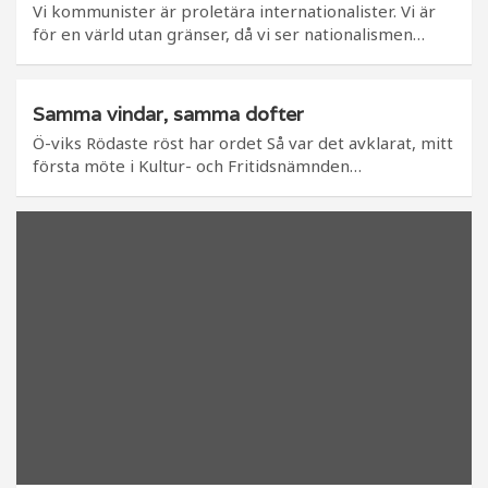
Vi kommunister är proletära internationalister. Vi är
för en värld utan gränser, då vi ser nationalismen…
Samma vindar, samma dofter
Ö-viks Rödaste röst har ordet Så var det avklarat, mitt
första möte i Kultur- och Fritidsnämnden…