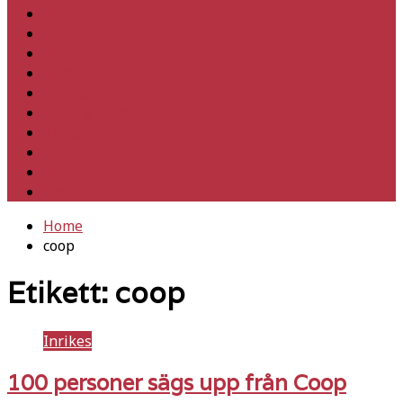
Hem
Inrikes
Utrikes
Fackligt
Partiet
Teori & historia
Klimat
Kultur
Ledare
Debatt
Home
coop
Etikett:
coop
Inrikes
100 personer sägs upp från Coop