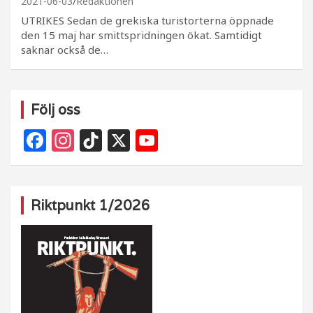
2021-06-03
Redaktionen
UTRIKES Sedan de grekiska turistorterna öppnade
den 15 maj har smittspridningen ökat. Samtidigt
saknar också de…
Följ oss
F
In
Ti
X
Y
a
st
k
o
c
a
T
u
e
g
o
T
Riktpunkt 1/2026
b
ra
k
u
o
m
b
o
e
k