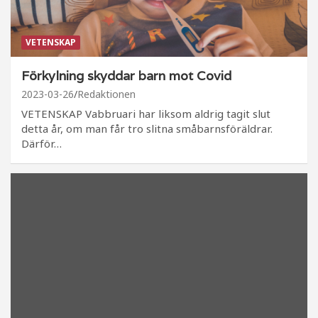
VETENSKAP
Förkylning skyddar barn mot Covid
2023-03-26
Redaktionen
VETENSKAP Vabbruari har liksom aldrig tagit slut
detta år, om man får tro slitna småbarnsföräldrar.
Därför…