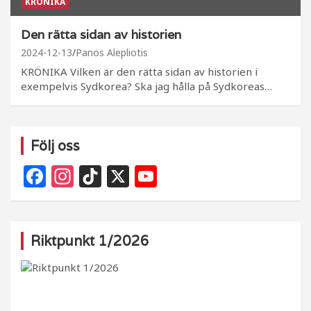
KRÖNIKA
Den rätta sidan av historien
2024-12-13
Panos Alepliotis
KRÖNIKA Vilken är den rätta sidan av historien i
exempelvis Sydkorea? Ska jag hålla på Sydkoreas…
Följ oss
F
In
Ti
X
Y
a
st
k
o
c
a
T
u
e
g
o
T
Riktpunkt 1/2026
b
ra
k
u
o
m
b
o
e