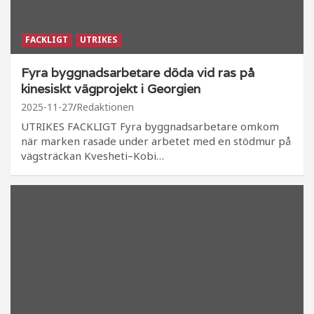
FACKLIGT
UTRIKES
Fyra byggnadsarbetare döda vid ras på
kinesiskt vägprojekt i Georgien
2025-11-27
Redaktionen
UTRIKES FACKLIGT Fyra byggnadsarbetare omkom
när marken rasade under arbetet med en stödmur på
vägsträckan Kvesheti–Kobi…