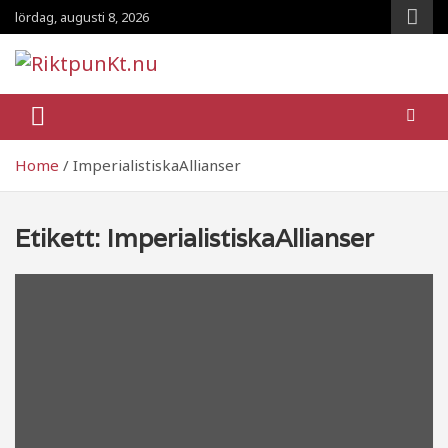
Skip
lördag, augusti 8, 2026
to
content
RiktpunKt.nu
En klassmedveten tidning!
Home
ImperialistiskaAllianser
Etikett:
ImperialistiskaAllianser