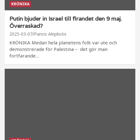
KRÖNIKA
Putin bjuder in Israel till firandet den 9 maj.
Överraskad?
2025-03-07
Panos Alepliotis
KRÖNIKA Medan hela planetens folk var ute och
demonstrerade för Palestina – det gör man
fortfarande…