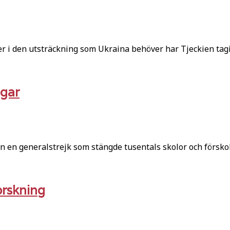
r i den utsträckning som Ukraina behöver har Tjeckien tag
ngar
en generalstrejk som stängde tusentals skolor och försko
forskning