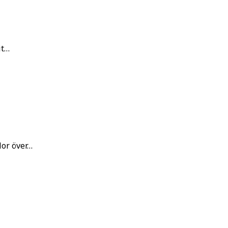
it…
lor över…