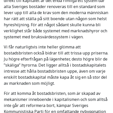
direkt till kapitalet är det enda rimliga ett system där
alla Sveriges bostäder renoveras till en standard som
lever upp till alla de krav som den moderna människan
har rätt att ställa på sitt boende utan någon som helst
hyreshöjning. För att något sådant skulle kunna bli
verklighet står både systemet med marknadshyror och
systemet med bruksvärdessystem i vägen.
Vi får naturligtvis inte heller glömma att
bostadsbristen också bidrar till att trissa upp priserna.
Ju högre efterfrågan på lägenheter, desto högre blir de
”skäliga” hyrorna. Det ligger alltså i bostadskapitalets
intresse att hålla bostadsbristen uppe, även om varje
enskilt bostadskapital måste kapa åt sig en så stor del
av marknaden som möjligt.
För att komma åt bostadsbristen, som är skapad av
mekanismer inneboende i kapitalismen och som alltså
inte går att reformera bort, kämpar Sveriges
Kommunistiska Parti för en omfattande nybyggnation