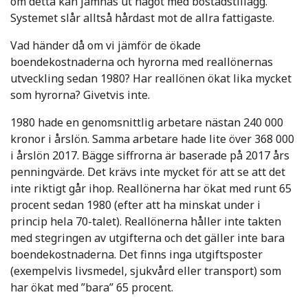
om detta kan jämnas ut något med bostadstillägg.
Systemet slår alltså hårdast mot de allra fattigaste.
Vad händer då om vi jämför de ökade
boendekostnaderna och hyrorna med reallönernas
utveckling sedan 1980? Har reallönen ökat lika mycket
som hyrorna? Givetvis inte.
1980 hade en genomsnittlig arbetare nästan 240 000
kronor i årslön. Samma arbetare hade lite över 368 000
i årslön 2017. Bägge siffrorna är baserade på 2017 års
penningvärde. Det krävs inte mycket för att se att det
inte riktigt går ihop. Reallönerna har ökat med runt 65
procent sedan 1980 (efter att ha minskat under i
princip hela 70-talet). Reallönerna håller inte takten
med stegringen av utgifterna och det gäller inte bara
boendekostnaderna. Det finns inga utgiftsposter
(exempelvis livsmedel, sjukvård eller transport) som
har ökat med ”bara” 65 procent.