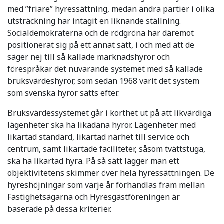
med ”friare” hyressättning, medan andra partier i olika
utsträckning har intagit en liknande ställning.
Socialdemokraterna och de rödgröna har däremot
positionerat sig på ett annat sätt, i och med att de
säger nej till så kallade marknadshyror och
förespråkar det nuvarande systemet med så kallade
bruksvärdeshyror, som sedan 1968 varit det system
som svenska hyror satts efter.
Bruksvärdessystemet går i korthet ut på att likvärdiga
lägenheter ska ha likadana hyror. Lägenheter med
likartad standard, likartad närhet till service och
centrum, samt likartade faciliteter, såsom tvättstuga,
ska ha likartad hyra. På så sätt lägger man ett
objektivitetens skimmer över hela hyressättningen. De
hyreshöjningar som varje år förhandlas fram mellan
Fastighetsägarna och Hyresgästföreningen är
baserade på dessa kriterier.