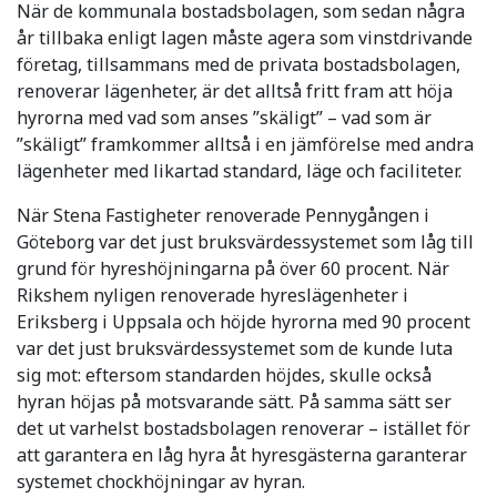
När de kommunala bostadsbolagen, som sedan några
år tillbaka enligt lagen måste agera som vinstdrivande
företag, tillsammans med de privata bostadsbolagen,
renoverar lägenheter, är det alltså fritt fram att höja
hyrorna med vad som anses ”skäligt” – vad som är
”skäligt” framkommer alltså i en jämförelse med andra
lägenheter med likartad standard, läge och faciliteter.
När Stena Fastigheter renoverade Pennygången i
Göteborg var det just bruksvärdessystemet som låg till
grund för hyreshöjningarna på över 60 procent. När
Rikshem nyligen renoverade hyreslägenheter i
Eriksberg i Uppsala och höjde hyrorna med 90 procent
var det just bruksvärdessystemet som de kunde luta
sig mot: eftersom standarden höjdes, skulle också
hyran höjas på motsvarande sätt. På samma sätt ser
det ut varhelst bostadsbolagen renoverar – istället för
att garantera en låg hyra åt hyresgästerna garanterar
systemet chockhöjningar av hyran.