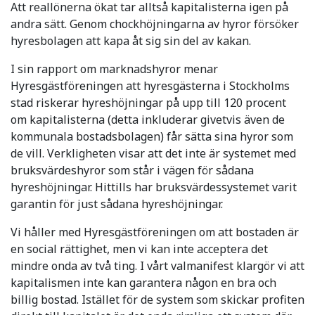
Att reallönerna ökat tar alltså kapitalisterna igen på
andra sätt. Genom chockhöjningarna av hyror försöker
hyresbolagen att kapa åt sig sin del av kakan.
I sin rapport om marknadshyror menar
Hyresgästföreningen att hyresgästerna i Stockholms
stad riskerar hyreshöjningar på upp till 120 procent
om kapitalisterna (detta inkluderar givetvis även de
kommunala bostadsbolagen) får sätta sina hyror som
de vill. Verkligheten visar att det inte är systemet med
bruksvärdeshyror som står i vägen för sådana
hyreshöjningar. Hittills har bruksvärdessystemet varit
garantin för just sådana hyreshöjningar.
Vi håller med Hyresgästföreningen om att bostaden är
en social rättighet, men vi kan inte acceptera det
mindre onda av två ting. I vårt valmanifest klargör vi att
kapitalismen inte kan garantera någon en bra och
billig bostad. Istället för de system som skickar profiten