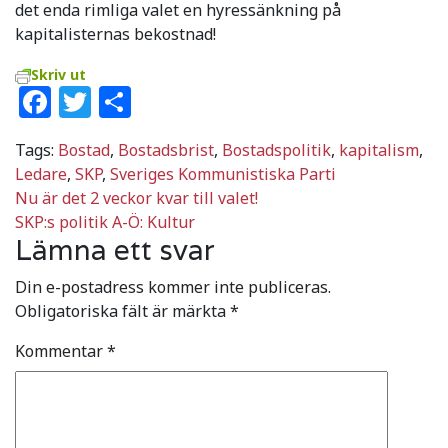
det enda rimliga valet en hyressänkning på
kapitalisternas bekostnad!
Skriv ut
Facebook
Twitter
Dela
Tags:
Bostad
,
Bostadsbrist
,
Bostadspolitik
,
kapitalism
,
Ledare
,
SKP
,
Sveriges Kommunistiska Parti
Inläggsnavigering
Nu är det 2 veckor kvar till valet!
SKP:s politik A-Ö: Kultur
Lämna ett svar
Din e-postadress kommer inte publiceras.
Obligatoriska fält är märkta
*
Kommentar
*