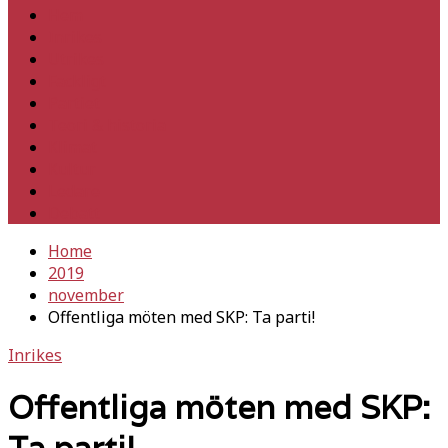
Hem
Inrikes
Utrikes
Fackligt
Partiet
Teori & historia
Klimat
Kultur
Ledare
Debatt
Home
2019
november
Offentliga möten med SKP: Ta parti!
Inrikes
Offentliga möten med SKP: