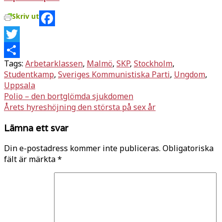
Skriv ut
Facebook
Twitter
Tags:
Arbetarklassen
,
Malmö
,
SKP
,
Stockholm
,
Dela
Studentkamp
,
Sveriges Kommunistiska Parti
,
Ungdom
,
Uppsala
Inläggsnavigering
Polio – den bortglömda sjukdomen
Årets hyreshöjning den största på sex år
Lämna ett svar
Din e-postadress kommer inte publiceras.
Obligatoriska
fält är märkta
*