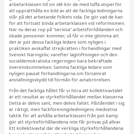
arbetarklassen till sin idé kör de med tuffa utspel för
att upprätthålla en bild av att de fackliga ledningarna
står på det arbetande folkets sida. De gör vad de kan
för att fortsatt binda arbetarklassen vid reformismen.
När nu deras rop på ”seriösa” arbetsförhållanden och
ökade pensioner kommer, så får vi inte glömma att
det är just dessa fackliga ledare som nyligen i
praktiken avskaffat strejkrätten i förhandlingar med
Svenskt Näringsliv, varefter lagstiftningen och den
socialdemokratiska regeringen bara bekräftade
överenskommelsen. Samma fackliga ledare som
nyligen pausat förhandlingarna om försämrat
anställningsskydd till förmån för avtalsrörelsen.
Från det fackliga hållet får vi höra att kollektivavtalet
är ett resultat av styrkeförhållandet mellan klasserna.
Detta är delvis sant, men delvis falskt. Påståendet i sig
är riktigt, men fackföreningsledningens medvetna
taktik för att avhålla arbetarklassen från just kamp
gör att styrkeförhållandena inte får prövas på allvar.
Ett kollektivavtal där de verkliga styrkeförhållandena