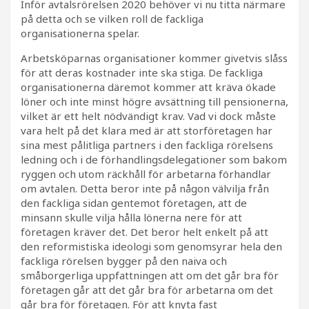
Inför avtalsrörelsen 2020 behöver vi nu titta närmare
på detta och se vilken roll de fackliga
organisationerna spelar.
Arbetsköparnas organisationer kommer givetvis slåss
för att deras kostnader inte ska stiga. De fackliga
organisationerna däremot kommer att kräva ökade
löner och inte minst högre avsättning till pensionerna,
vilket är ett helt nödvändigt krav. Vad vi dock måste
vara helt på det klara med är att storföretagen har
sina mest pålitliga partners i den fackliga rörelsens
ledning och i de förhandlingsdelegationer som bakom
ryggen och utom räckhåll för arbetarna förhandlar
om avtalen. Detta beror inte på någon välvilja från
den fackliga sidan gentemot företagen, att de
minsann skulle vilja hålla lönerna nere för att
företagen kräver det. Det beror helt enkelt på att
den reformistiska ideologi som genomsyrar hela den
fackliga rörelsen bygger på den naiva och
småborgerliga uppfattningen att om det går bra för
företagen går att det går bra för arbetarna om det
går bra för företagen. För att knyta fast