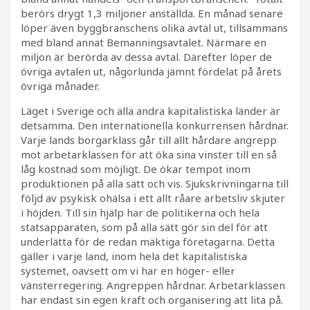
berörs drygt 1,3 miljoner anställda. En månad senare
löper även byggbranschens olika avtal ut, tillsammans
med bland annat Bemanningsavtalet. Närmare en
miljon är berörda av dessa avtal. Därefter löper de
övriga avtalen ut, någorlunda jämnt fördelat på årets
övriga månader.
Läget i Sverige och alla andra kapitalistiska länder är
detsamma. Den internationella konkurrensen hårdnar.
Varje lands borgarklass går till allt hårdare angrepp
mot arbetarklassen för att öka sina vinster till en så
låg kostnad som möjligt. De ökar tempot inom
produktionen på alla sätt och vis. Sjukskrivningarna till
följd av psykisk ohälsa i ett allt råare arbetsliv skjuter
i höjden. Till sin hjälp har de politikerna och hela
statsapparaten, som på alla sätt gör sin del för att
underlätta för de redan mäktiga företagarna. Detta
gäller i varje land, inom hela det kapitalistiska
systemet, oavsett om vi har en höger- eller
vänsterregering. Angreppen hårdnar. Arbetarklassen
har endast sin egen kraft och organisering att lita på.