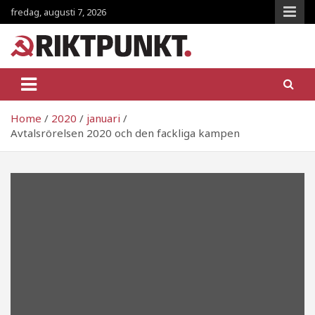
Skip
fredag, augusti 7, 2026
to
content
RiktpunKt.nu
En klassmedveten tidning!
Home
2020
januari
Avtalsrörelsen 2020 och den fackliga kampen