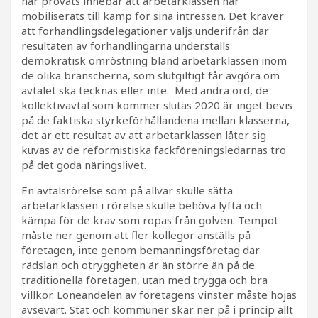
har prövats innebär att arbetarklassen har
mobiliserats till kamp för sina intressen. Det kräver
att förhandlingsdelegationer väljs underifrån där
resultaten av förhandlingarna underställs
demokratisk omröstning bland arbetarklassen inom
de olika branscherna, som slutgiltigt får avgöra om
avtalet ska tecknas eller inte. Med andra ord, de
kollektivavtal som kommer slutas 2020 är inget bevis
på de faktiska styrkeförhållandena mellan klasserna,
det är ett resultat av att arbetarklassen låter sig
kuvas av de reformistiska fackföreningsledarnas tro
på det goda näringslivet.
En avtalsrörelse som på allvar skulle sätta
arbetarklassen i rörelse skulle behöva lyfta och
kämpa för de krav som ropas från golven. Tempot
måste ner genom att fler kollegor anställs på
företagen, inte genom bemanningsföretag där
rädslan och otryggheten är än större än på de
traditionella företagen, utan med trygga och bra
villkor. Löneandelen av företagens vinster måste höjas
avsevärt. Stat och kommuner skär ner på i princip allt