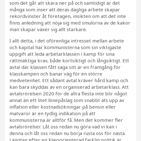
som det går att skära ner på och samtidigt är det
många som inser att deras dagliga arbete skapar
rekordvinster åt företagen, insikten om att det inte
finns anledning att nöja sig med smulorna av de kakor
man skapar växer sig allt starkare.
I allt detta, i det oförenliga intresset mellan arbete
och kapital har kommunisterna som sin viktigaste
uppgift att leda arbetarklassen i kamp för sina
rättmäktiga krav, både kortsiktigt och långsiktigt. Ett
avtal där klassen fått säga sitt är en framgång för
klasskampen och banar väg för en större
medvetenhet. Ett sådant avtal kräver hård kamp och
kan bara skyddas av en organiserad arbetarklass. Att
avtalsrörelsen 2020 för de allra flesta inte blir något
annat än ett litet lönepåslag som snabbt äts upp av
inflation eller kostnadsökningar på bensin eller
matvaror är en tydlig indikation på att
kommunisterna är alltför få. Men det kommer fler
avtalsrörelser. Låt oss redan nu göra vad vi kan i
denna och låt oss redan nu börja rusta oss för nästa.
Längtan efter en klassorienterad facklig politik är