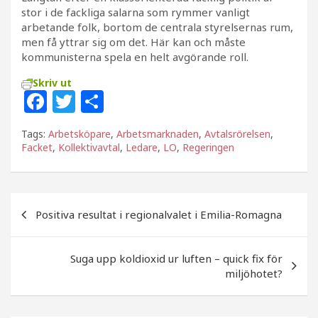
stor i de fackliga salarna som rymmer vanligt
arbetande folk, bortom de centrala styrelsernas rum,
men få yttrar sig om det. Här kan och måste
kommunisterna spela en helt avgörande roll.
Skriv ut
F
T
D
a
w
el
Tags:
Arbetsköpare
,
Arbetsmarknaden
,
Avtalsrörelsen
,
c
itt
a
Facket
,
Kollektivavtal
,
Ledare
,
LO
,
Regeringen
e
e
b
r
Inläggsnavigering
o
Positiva resultat i regionalvalet i Emilia-Romagna
o
k
Suga upp koldioxid ur luften – quick fix för
miljöhotet?