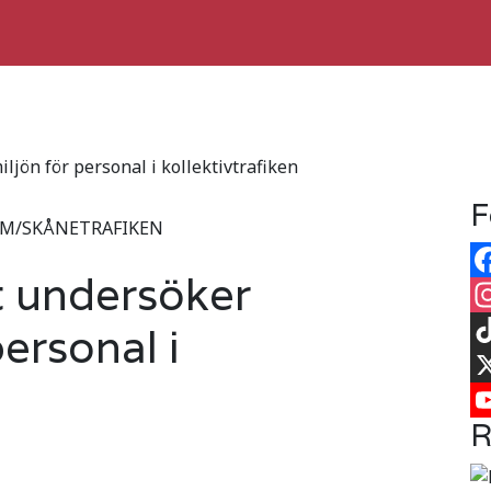
jön för personal i kollektivtrafiken
F
RÖM/SKÅNETRAFIKEN
t undersöker
Fa
ersonal i
In
Ti
X
R
Yo