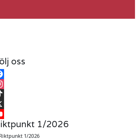
ölj oss
cebook
stagram
kTok
iktpunkt 1/2026
uTube