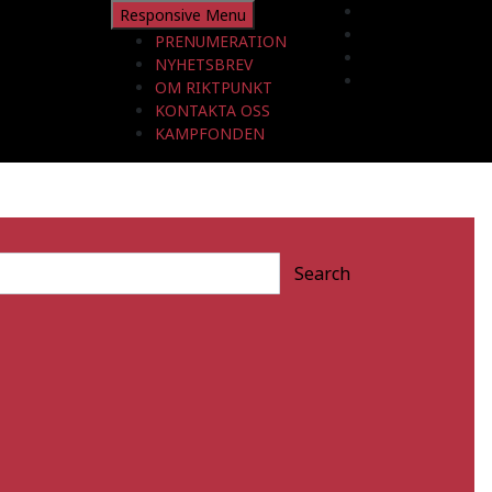
Responsive Menu
PRENUMERATION
NYHETSBREV
OM RIKTPUNKT
KONTAKTA OSS
KAMPFONDEN
Search