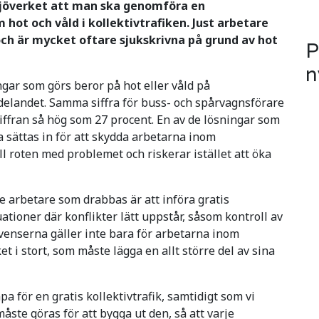
ljöverket att man ska genomföra en
hot och våld i kollektivtrafiken. Just arbetare
och är mycket oftare sjukskrivna på grund av hot
P
n
gar som görs beror på hot eller våld på
elandet. Samma siffra för buss- och spårvagnsförare
siffran så hög som 27 procent. En av de lösningar som
a sättas in för att skydda arbetarna inom
ll roten med problemet och riskerar istället att öka
 de arbetare som drabbas är att införa gratis
tuationer där konflikter lätt uppstår, såsom kontroll av
kvenserna gäller inte bara för arbetarna inom
et i stort, som måste lägga en allt större del av sina
a för en gratis kollektivtrafik, samtidigt som vi
åste göras för att bygga ut den, så att varje