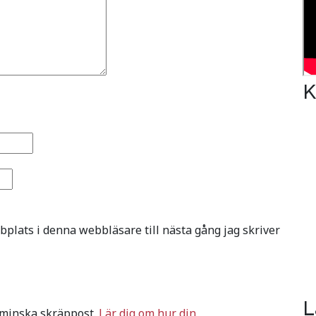
K
plats i denna webbläsare till nästa gång jag skriver
L
 minska skräppost.
Lär dig om hur din