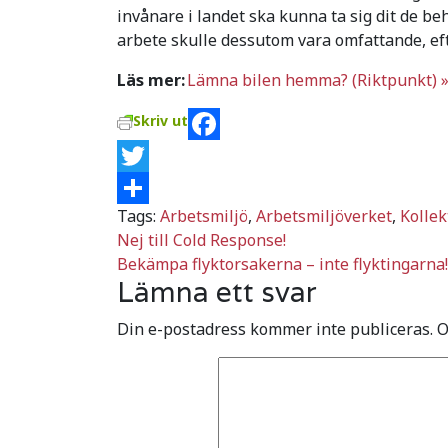
invånare i landet ska kunna ta sig dit de be
arbete skulle dessutom vara omfattande, eft
Läs mer:
Lämna bilen hemma? (Riktpunkt) 
Skriv ut
Facebook
Twitter
Tags:
Arbetsmiljö
,
Arbetsmiljöverket
,
Kollek
Dela
Inläggsnavigering
Nej till Cold Response!
Bekämpa flyktorsakerna – inte flyktingarna!
Lämna ett svar
Din e-postadress kommer inte publiceras.
O