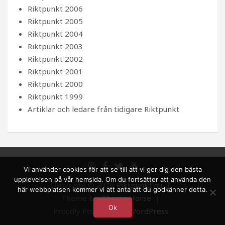
Riktpunkt 2006
Riktpunkt 2005
Riktpunkt 2004
Riktpunkt 2003
Riktpunkt 2002
Riktpunkt 2001
Riktpunkt 2000
Riktpunkt 1999
Artiklar och ledare från tidigare Riktpunkt
Vi använder cookies för att se till att vi ger dig den bästa
upplevelsen på vår hemsida. Om du fortsätter att använda den
Copyright © 2026
RiktpunKt.nu
här webbplatsen kommer vi att anta att du godkänner detta.
Theme by:
Theme Horse
Ok
Proudly Powered by:
WordPress