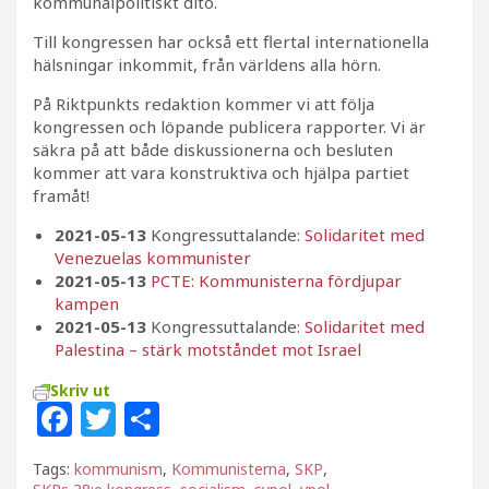
kommunalpolitiskt dito.
Till kongressen har också ett flertal internationella
hälsningar inkommit, från världens alla hörn.
På Riktpunkts redaktion kommer vi att följa
kongressen och löpande publicera rapporter. Vi är
säkra på att både diskussionerna och besluten
kommer att vara konstruktiva och hjälpa partiet
framåt!
2021-05-13
Kongressuttalande:
Solidaritet med
Venezuelas kommunister
2021-05-13
PCTE: Kommunisterna fördjupar
kampen
2021-05-13
Kongressuttalande:
Solidaritet med
Palestina – stärk motståndet mot Israel
Skriv ut
F
T
D
a
w
el
Tags:
kommunism
,
Kommunisterna
,
SKP
,
c
itt
a