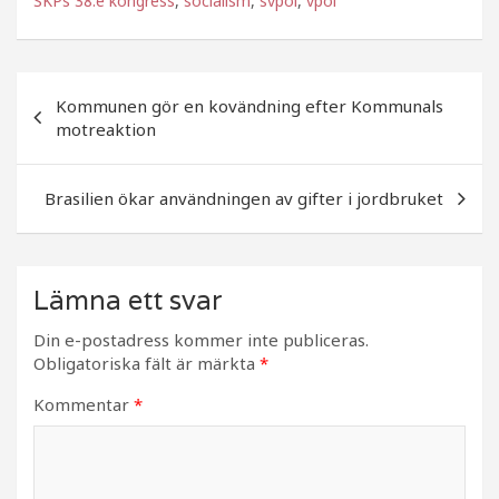
SKPs 38:e kongress
,
socialism
,
svpol
,
vpol
e
e
b
r
Inläggsnavigering
o
Kommunen gör en kovändning efter Kommunals
motreaktion
o
k
Brasilien ökar användningen av gifter i jordbruket
Lämna ett svar
Din e-postadress kommer inte publiceras.
Obligatoriska fält är märkta
*
Kommentar
*