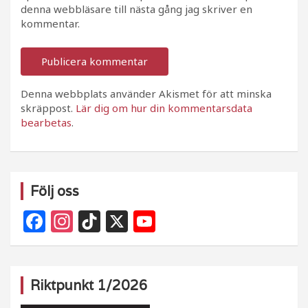
denna webbläsare till nästa gång jag skriver en
kommentar.
Denna webbplats använder Akismet för att minska
skräppost.
Lär dig om hur din kommentarsdata
bearbetas
.
Följ oss
F
In
Ti
X
Y
a
st
k
o
c
a
T
u
e
g
o
T
Riktpunkt 1/2026