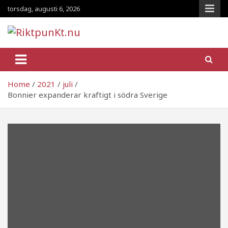
Skip
torsdag, augusti 6, 2026
to
content
RiktpunKt.nu
En klassmedveten tidning!
Home
2021
juli
Bonnier expanderar kraftigt i södra Sverige