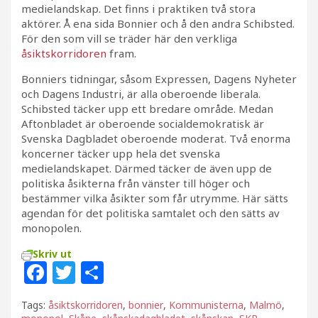
medielandskap. Det finns i praktiken två stora
aktörer. Å ena sida Bonnier och å den andra Schibsted.
För den som vill se träder här den verkliga
åsiktskorridoren
fram.
Bonniers tidningar, såsom Expressen, Dagens Nyheter
och Dagens Industri, är alla oberoende liberala.
Schibsted täcker upp ett bredare område. Medan
Aftonbladet är oberoende socialdemokratisk är
Svenska Dagbladet oberoende moderat. Två enorma
koncerner täcker upp hela det svenska
medielandskapet. Därmed täcker de även upp de
politiska åsikterna från vänster till höger och
bestämmer vilka åsikter som får utrymme. Här sätts
agendan för det politiska samtalet och den sätts av
monopolen.
Skriv ut
F
T
D
a
w
el
Tags:
åsiktskorridoren
,
bonnier
,
Kommunisterna
,
Malmö
,
c
itt
a