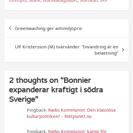
monopol
,
Skåne
,
skånskadagbladet
,
skånskan
,
SKP
e
e
b
r
Inläggsnavigering
o
Greenwashing ger antimiljöpris
o
k
Ulf Kristersson (M) tvärvänder: ”Invandring är en
belastning”
2 thoughts on “
Bonnier
expanderar kraftigt i södra
Sverige
”
Pingback:
Radio Kommunist: Den klasslösa
kulturpolitiken? - RiktpunKt.nu
Pingback:
Radio Kommunist: kamp för