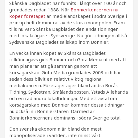
Skånska Dagbladet har funnits i långt över 100 år och
grundades redan 1888. När
Bonnierkoncernen nu
köper företaget
är medielandskapet i södra Sverige i
princip helt dominerat av de stora monopolen. Fram
tills nu var Skånska Dagbladet den enda tidningen
med lokala ägare i Sydsverige. Nu gör tidningen alltså
Sydsvenska Dagbladet sällskap inom Bonnier.
En vecka innan köpet av Skånska Dagbladet
tillkännagavs gick Bonnier och Gota Media ut med att
man planerar att gå samman genom ett
korsägarskap. Gota Media grundades 2003 och har
sedan dess blivit en relativt viktig regional
mediakoncern. Företaget äger bland andra Borås
Tidning, Sydöstran, Smålandsposten, Ystads Allehanda
och en rad andra lokaltidningar. Med ett avtal om
korsägarskap med Bonnier kommer dessa tidningar
nu också in i Bonniersfären. Därmed är
Bonnierkoncernens dominans i södra Sverige total.
Den svenska ekonomin är bland den mest
monopoliserade i världen, inte minst vårt