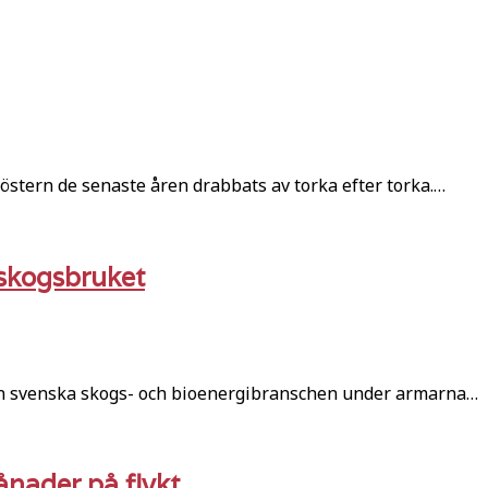
stern de senaste åren drabbats av torka efter torka.…
 skogsbruket
den svenska skogs- och bioenergibranschen under armarna…
ånader på flykt