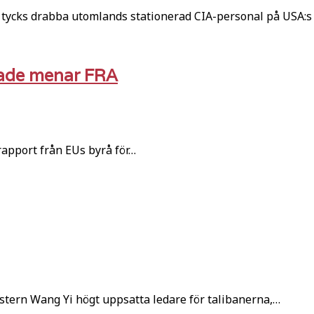
ycks drabba utomlands stationerad CIA-personal på USA:s
erade menar FRA
rapport från EUs byrå för…
istern Wang Yi högt uppsatta ledare för talibanerna,…