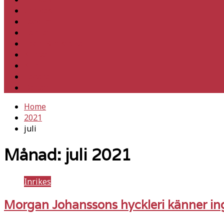
Utrikes
Fackligt
Partiet
Teori & historia
Klimat
Kultur
Ledare
Debatt
Home
2021
juli
Månad:
juli 2021
Inrikes
Morgan Johanssons hyckleri känner in