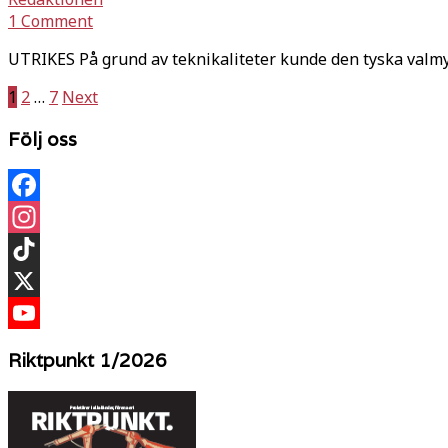
1 Comment
UTRIKES På grund av teknikaliteter kunde den tyska val
Sidnumrering
1
2
…
7
Next
för
Följ oss
inlägg
Facebook
Instagram
TikTok
X
YouTube
Riktpunkt 1/2026