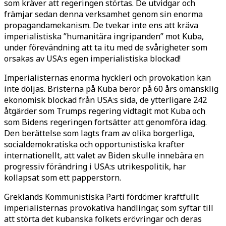
som kräver att regeringen störtas. De utvidgar och
främjar sedan denna verksamhet genom sin enorma
propagandamekanism. De tvekar inte ens att kräva
imperialistiska ”humanitära ingripanden” mot Kuba,
under förevändning att ta itu med de svårigheter som
orsakas av USA:s egen imperialistiska blockad!
Imperialisternas enorma hyckleri och provokation kan
inte döljas. Bristerna på Kuba beror på 60 års omänsklig
ekonomisk blockad från USA:s sida, de ytterligare 242
åtgärder som Trumps regering vidtagit mot Kuba och
som Bidens regeringen fortsätter att genomföra idag.
Den berättelse som lagts fram av olika borgerliga,
socialdemokratiska och opportunistiska krafter
internationellt, att valet av Biden skulle innebära en
progressiv förändring i USA:s utrikespolitik, har
kollapsat som ett papperstorn.
Greklands Kommunistiska Parti fördömer kraftfullt
imperialisternas provokativa handlingar, som syftar till
att störta det kubanska folkets erövringar och deras