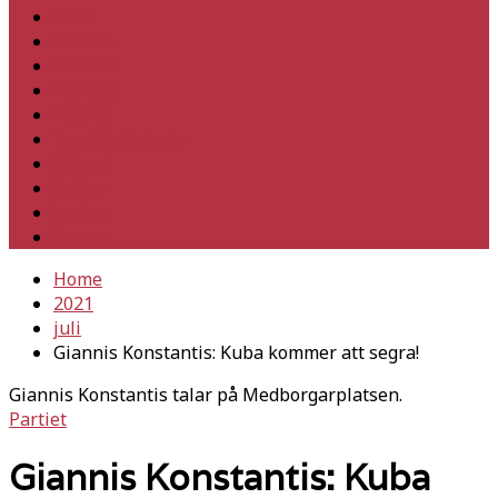
Hem
Inrikes
Utrikes
Fackligt
Partiet
Teori & historia
Klimat
Kultur
Ledare
Debatt
Home
2021
juli
Giannis Konstantis: Kuba kommer att segra!
Giannis Konstantis talar på Medborgarplatsen.
Partiet
Giannis Konstantis: Kuba