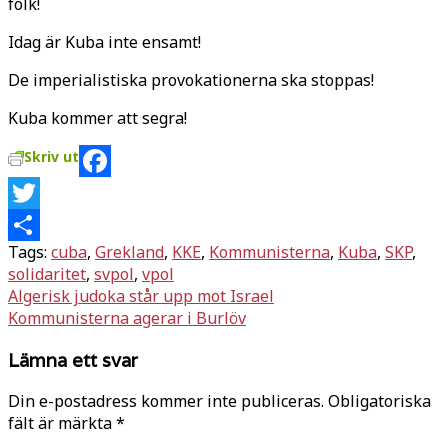
folk!
Idag är Kuba inte ensamt!
De imperialistiska provokationerna ska stoppas!
Kuba kommer att segra!
Skriv ut
Facebook
Twitter
Tags:
cuba
,
Grekland
,
KKE
,
Kommunisterna
,
Kuba
,
SKP
,
Dela
solidaritet
,
svpol
,
vpol
Inläggsnavigering
Algerisk judoka står upp mot Israel
Kommunisterna agerar i Burlöv
Lämna ett svar
Din e-postadress kommer inte publiceras.
Obligatoriska
fält är märkta
*