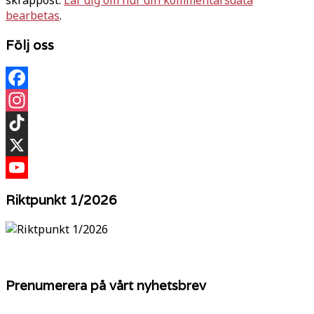
skräppost.
Lär dig om hur din kommentarsdata
bearbetas
.
Följ oss
Facebook
Instagram
TikTok
X
YouTube
Riktpunkt 1/2026
Prenumerera på vårt nyhetsbrev